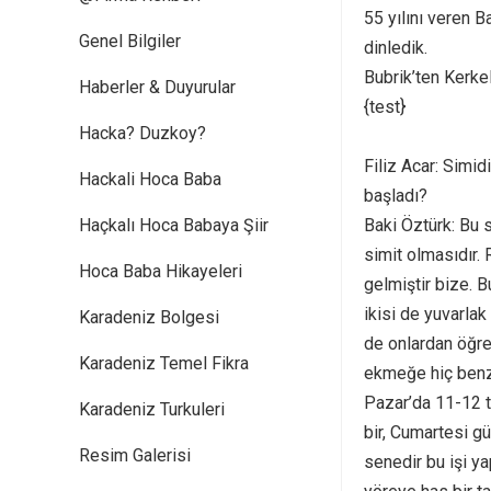
55 yılını veren 
Genel Bilgiler
dinledik.
Bubrik’ten Kerke
Haberler & Duyurular
{test}
Hacka? Duzkoy?
Filiz Acar: Simi
Hackali Hoca Baba
başladı?
Haçkalı Hoca Babaya Şiir
Baki Öztürk: Bu 
simit olmasıdır.
Hoca Baba Hikayeleri
gelmiştir bize. B
ikisi de yuvarla
Karadeniz Bolgesi
de onlardan öğren
Karadeniz Temel Fikra
ekmeğe hiç benz
Pazar’da 11-12 t
Karadeniz Turkuleri
bir, Cumartesi gü
Resim Galerisi
senedir bu işi ya