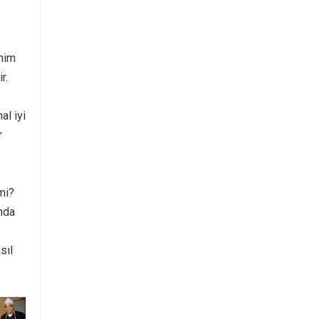
enim
r.
al iyi
r
mi?
ında
sıl