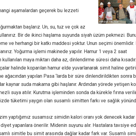
t hangi aşamalardan geçerek bu lezzeti
ğurmaktan başlarız. Un, su, tuz ve çok az
llanırız. Bir de ikinci haşlama suyunda siyah üzüm pekmezi. Bun
eme ve herhangi bir katkı maddesi yoktur. Unun seçimi önemlidir.
llanırız. Yoğurma işlemi makinede yapılır. Hamur 1 veya 2 saat
zın kullanılan maya miktarı daha az, dinlendirme süresi daha kısadır
çalar halinde koparılan hamur elde yuvarlanarak simit haline getiril
ağacından yapılan Pasa ‘larda bir süre dinlendirildikten sonra bir
ar kaynar suda makarna gibi haşlanır. Ardından yörede yetişen ko
li suya atılır. Kurutma işleminden sonda da kürekle fırına verilir
mizde tüketimi yaygın olan susamlı simitten farkı ve sağlık yönün
zim yaptığımız susamsız simidin kalori oranı yok denecek kadar
diyet yapanlara önerilir. Midenin suyunu alır. Hastalara tavsiye e
samlı simitle bu simit arasında dağlar kadar fark var. Susamlı simi