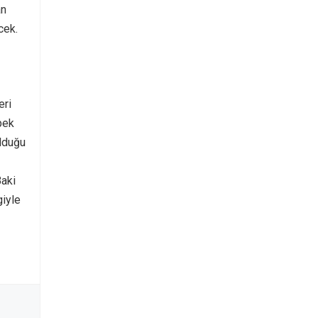
an
cek.
eri
pek
olduğu
Baki
giyle