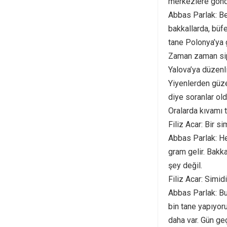
merkezlere gönd
Abbas Parlak: Bel
bakkallarda, büfe
tane Polonya’ya g
Zaman zaman sipa
Yalova’ya düzenli
Yiyenlerden güze
diye soranlar oldu
Oralarda kıvamı t
Filiz Acar: Bir s
Abbas Parlak: He
gram gelir. Bakka
şey değil.
Filiz Acar: Simi
Abbas Parlak: Bu
bin tane yapıyoru
daha var. Gün geç