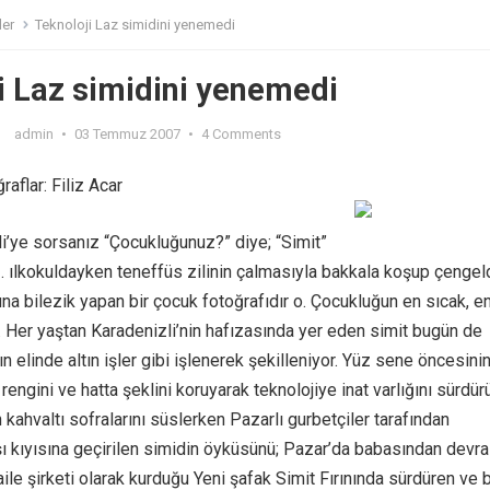
ler
Teknoloji Laz simidini yenemedi
i Laz simidini yenemedi
admin
•
03 Temmuz 2007
•
4 Comments
raflar: Filiz Acar
i’ye sorsanız “Çocukluğunuz?” diye; “Simit”
ız. ılkokuldayken teneffüs zilinin çalmasıyla bakkala koşup çenge
una bilezik yapan bir çocuk fotoğrafıdır o. Çocukluğun en sıcak, e
 Her yaştan Karadenizli’nin hafızasında yer eden simit bugün de
ın elinde altın işler gibi işlenerek şekilleniyor. Yüz sene öncesini
 rengini ve hatta şeklini koruyarak teknolojiye inat varlığını sürdür
 kahvaltı sofralarını süslerken Pazarlı gurbetçiler tarafından
şı kıyısına geçirilen simidin öyküsünü; Pazar’da babasından devra
 aile şirketi olarak kurduğu Yeni şafak Simit Fırınında sürdüren ve 