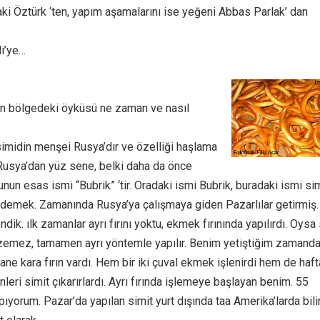
Baki Öztürk ‘ten, yapım aşamalarını ise yeğeni Abbas Parlak’ dan
li’ye…
din bölgedeki öyküsü ne zaman ve nasıl
simidin menşei Rusya’dır ve özelliği haşlama
 Rusya’dan yüz sene, belki daha da önce
unun esas ismi “Bubrik” ‘tir. Oradaki ismi Bubrik, buradaki ismi sim
k demek. Zamanında Rusya’ya çalışmaya giden Pazarlılar getirmiş.
dik. ılk zamanlar ayrı fırını yoktu, ekmek fırınında yapılırdı. Oysa
emez, tamamen ayrı yöntemle yapılır. Benim yetiştiğim zamand
ane kara fırın vardı. Hem bir iki çuval ekmek işlenirdi hem de haf
nleri simit çıkarırlardı. Ayrı fırında işlemeye başlayan benim. 55
pıyorum. Pazar’da yapılan simit yurt dışında taa Amerika’larda bili