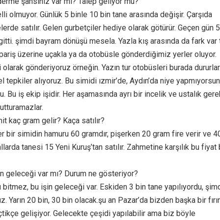
erme şansınız var mı? Talep geliyor mu?
li olmuyor. Günlük 5 binle 10 bin tane arasında değişir. Çarşıda
lerde satılır. Gelen gurbetçiler hediye olarak götürür. Geçen gün 
itti. şimdi bayram dönüşü mesela. Yazla kış arasında da fark var t
riş üzerine uçakla ya da otobüsle gönderdiğimiz yerler oluyor.
 olarak gönderiyoruz örneğin. Yazın tur otobüsleri burada dururlar
l tepkiler alıyoruz. Bu simidi ızmir’de, Aydın’da niye yapmıyorsu
. Bu iş ekip işidir. Her aşamasında ayrı bir incelik ve ustalık gerekt
utturamazlar.
imit kaç gram gelir? Kaça satılır?
r bir simidin hamuru 60 gramdır, pişerken 20 gram fire verir ve 4
llarda tanesi 15 Yeni Kuruş’tan satılır. Zahmetine karşılık bu fiyat 
din geleceği var mı? Durum ne gösteriyor?
 bitmez, bu işin geleceği var. Eskiden 3 bin tane yapılıyordu, şim
z. Yarın 20 bin, 30 bin olacak.şu an Pazar’da bizden başka bir fırı
tikçe gelişiyor. Gelecekte çeşidi yapılabilir ama biz böyle