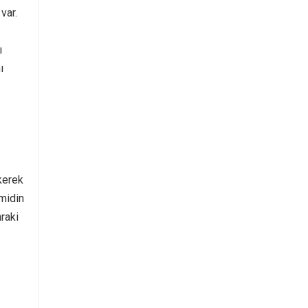
var.
ı
ı
kerek
imidin
nraki