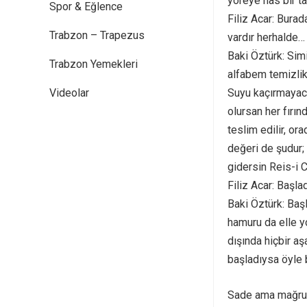
yöreye has bir ta
Spor & Eğlence
Filiz Acar: Burad
Trabzon – Trapezus
vardır herhalde…
Baki Öztürk: Simi
Trabzon Yemekleri
alfabem temizlikt
Videolar
Suyu kaçırmayacak
olursan her fırın
teslim edilir, 
değeri de şudur;
gidersin Reis-i 
Filiz Acar: Başl
Baki Öztürk: Başl
hamuru da elle y
dışında hiçbir aş
başladıysa öyle b
Sade ama mağru