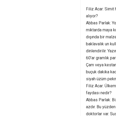
Filiz Acar: Simi
alıyor?
Abbas Parlak: Yo
miktarda maya ku
dışında bir malz
baklavalık un ku
dinlendirilir. Ya
60’ar gramlık par
Çam veya kestane 
buçuk dakika kad
siyah üzüm pekmez
Filiz Acar: Ülke
faydası nedir?
Abbas Parlak: Bi
azdır. Bu yüzden 
doktorlar var. Su