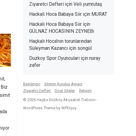
Ziyaretci Defteri
için
Veli yumrutaş
Hackali Hoca Babaya Siir
için
MURAT
Hackali Hoca Babaya Siir
için
GÜLNAZ HOCASININ ZEYNEBı
Haçkalı Hoca’nın torunlarından
Süleyman Kazancı
için
songül
Duzkoy Spor Oyunculari
için
nuray
zafer
it;
Başlangıç
Sitenin Kuruluş Amacı
 Biz
Ziyaretci Defteri
Dost Siteler
İletişim
 simit
© 2026 Haçka Düzköy Akçaabat Trabzon -
a
WordPress Theme
by
WPEnjoy
tada
niyor