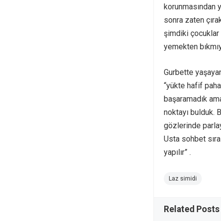
korunmasından y
sonra zaten çırak
şimdiki çocuklar
yemekten bıkmıy
Gurbette yaşayan
“yükte hafif pah
başaramadık ama 
noktayı bulduk. 
gözlerinde parlay
Usta sohbet sıra
yapılır” .
Laz simidi
Related Posts