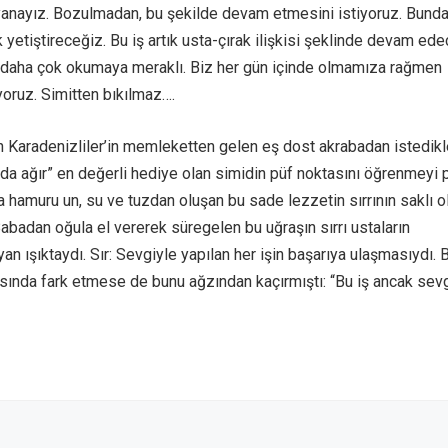
anayız. Bozulmadan, bu şekilde devam etmesini istiyoruz. Bund
 yetiştireceğiz. Bu iş artık usta-çırak ilişkisi şeklinde devam ede
 daha çok okumaya meraklı. Biz her gün içinde olmamıza rağmen
oruz. Simitten bıkılmaz….
 Karadenizliler’in memleketten gelen eş dost akrabadan istedikl
ada ağır” en değerli hediye olan simidin püf noktasını öğrenmeyi 
hamuru un, su ve tuzdan oluşan bu sade lezzetin sırrının saklı 
Babadan oğula el vererek süregelen bu uğraşın sırrı ustaların
an ışıktaydı. Sır: Sevgiyle yapılan her işin başarıya ulaşmasıydı. 
sında fark etmese de bunu ağzından kaçırmıştı: “Bu iş ancak sev