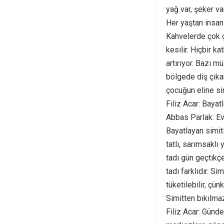
yağ var, şeker v
Her yaştan insan 
Kahvelerde çok ça
kesilir. Hiçbir
artırıyor. Bazı mü
bölgede diş çıkar
çocuğun eline simi
Filiz Acar: Bayat
Abbas Parlak: Ev 
Bayatlayan simit
tatlı, sarımsaklı
tadı gün geçtikçe
tadı farklıdır. 
tüketilebilir, çün
Simitten bıkılma
Filiz Acar: Günd