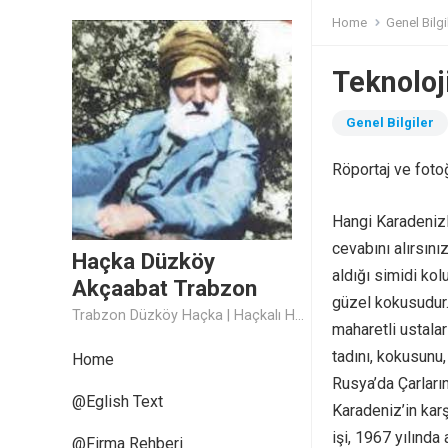
Home
Genel Bilgi
Teknoloj
Genel Bilgiler
Röportaj ve fotoğ
Hangi Karadenizl
cevabını alırsın
Haçka Düzköy
aldığı simidi kol
Akçaabat Trabzon
güzel kokusudur.
Trabzon Düzköy Haçka | Haçkalı Hoca Baba
maharetli ustalar
tadını, kokusunu,
Home
Rusya’da Çarların
@Eglish Text
Karadeniz’in kar
işi, 1967 yılında
@Firma Rehberi