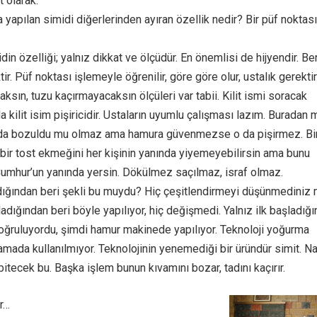
t olarak.
a yapılan simidi diğerlerinden ayıran özellik nedir? Bir püf noktası
din özelliği; yalnız dikkat ve ölçüdür. En önemlisi de hijyendir. B
ir. Püf noktası işlemeyle öğrenilir, göre göre olur, ustalık gerektiri
sın, tuzu kaçırmayacaksın ölçüleri var tabii. Kilit ismi soracak
da kilit isim pişiricidir. Ustaların uyumlu çalışması lazım. Buradan m
orada bozuldu mu olmaz ama hamura güvenmezse o da pişirmez. Bi
 bir tost ekmeğini her kişinin yanında yiyemeyebilirsin ama bunu
Cumhur’un yanında yersin. Dökülmez saçılmaz, israf olmaz.
adığından beri şekli bu muydu? Hiç çeşitlendirmeyi düşünmediniz 
adığından beri böyle yapılıyor, hiç değişmedi. Yalnız ilk başladığ
oğruluyordu, şimdi hamur makinede yapılıyor. Teknoloji yoğurma
amada kullanılmıyor. Teknolojinin yenemediği bir üründür simit. Na
itecek bu. Başka işlem bunun kıvamını bozar, tadını kaçırır.
r…