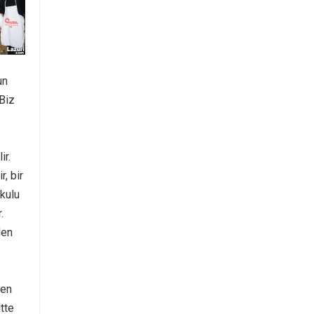
un
 Biz
.
ir.
, bir
kulu
.
den
den
tte