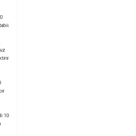
50
abii.
.
nuz
irir.
0
bir
di 10
n