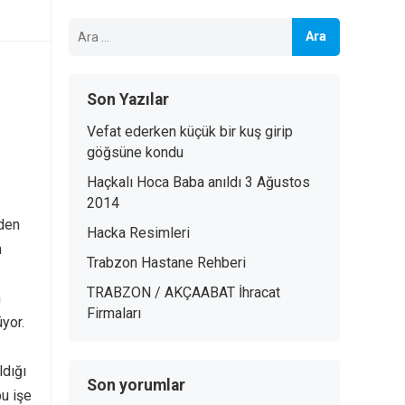
Arama:
Son Yazılar
Vefat ederken küçük bir kuş girip
göğsüne kondu
Haçkalı Hoca Baba anıldı 3 Ağustos
2014
lden
Hacka Resimleri
n
Trabzon Hastane Rehberi
TRABZON / AKÇAABAT İhracat
n
Firmaları
üyor.
ldığı
Son yorumlar
bu işe