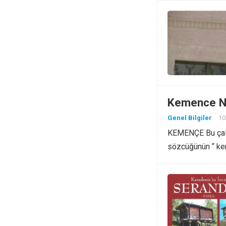
Kemence Ne
Genel Bilgiler
10
KEMENÇE Bu çalgı,
sözcüğünün “ kem