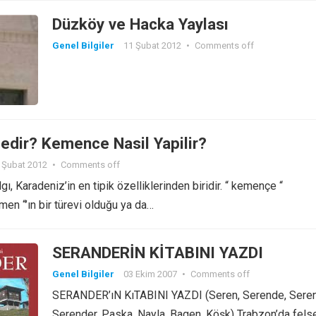
Düzköy ve Hacka Yaylası
Genel Bilgiler
11 Şubat 2012
•
Comments off
dir? Kemence Nasil Yapilir?
 Şubat 2012
•
Comments off
 Karadeniz’in en tipik özelliklerinden biridir. “ kemençe “
en “’ın bir türevi olduğu ya da…
SERANDERİN KİTABINI YAZDI
Genel Bilgiler
03 Ekim 2007
•
Comments off
SERANDER’ıN KıTABINI YAZDI (Seren, Serende, Seren
Serender, Paska, Nayla, Bagen, Köşk) Trabzon’da fels