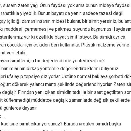
ar, susam zaten yağ. Onun faydası yok ama bunun mideye faydası 
rahatlıkla yiyebilir. Bunun bayatı da yenir, sadece tazesi değil.
y içildiği zaman insanın midesi bulanır, bir simit yersiniz, bulant
 katkı maddesi içermemesi ve pekmez suyunda kaynaması faydasın
şterilerimiz var ki özellikle bayat simit istiyor. Bu simidi ayrıca
an çocuklar için eskiden beri kullanırlar. Plastik malzeme yerine
t verilebilir.
layan simitler için bir değerlendirme yöntemi var mı?
hanımlarının birkaç yöntemle değerlendirdiklerini biliyoruz.
leri ufalayıp tepsiye diziyorlar. Üstüne normal baklava şerbeti dö
 yoğurt dökerek yalancı mantı şeklinde değerlendiriyorlar. Zaten s
 değişir. Fırından yeni çıkan simidin tadı ile bir saat geçtikten so
Simit küflenmediği müddetçe değişik zamanlarda değişik şekillerde
kü günlerce dayanır.
z….
e kaç tane simit çıkarıyorsunuz? Burada üretilen simidi başka