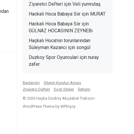
Ziyaretci Defteri
için
Veli yumrutaş
ından
Hackali Hoca Babaya Siir
için
MURAT
Hackali Hoca Babaya Siir
için
GÜLNAZ HOCASININ ZEYNEBı
Haçkalı Hoca’nın torunlarından
Süleyman Kazancı
için
songül
Duzkoy Spor Oyunculari
için
nuray
zafer
Başlangıç
Sitenin Kuruluş Amacı
Ziyaretci Defteri
Dost Siteler
İletişim
© 2026 Haçka Düzköy Akçaabat Trabzon -
WordPress Theme
by
WPEnjoy