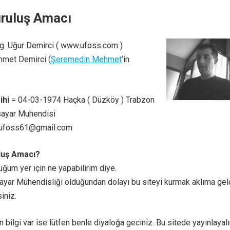
uruluş Amacı
g. Uğur Demirci ( www.ufoss.com )
met Demirci (
Şeremedin Mehmet
‘in
ihi
= 04-03-1974 Haçka ( Düzköy ) Trabzon
sayar Muhendisi
ufoss61@gmail.com
uluş Amacı?
um yer için ne yapabilirim diye.
yar Mühendisliği olduğundan dolayı bu siteyi kurmak aklıma geld
iniz.
bilgi var ise lütfen benle diyaloğa geciniz. Bu sitede yayınlayal