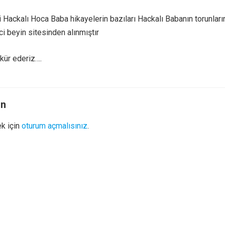
Hackalı Hoca Baba hikayelerin bazıları Hackalı Babanın torunlar
i beyin sitesinden alınmıştır
kür ederiz….
ın
k için
oturum açmalısınız
.