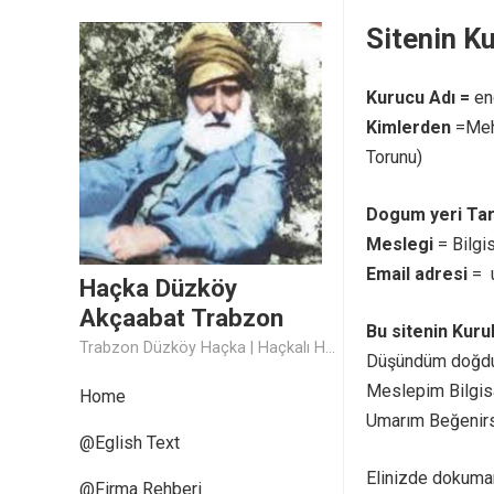
Sitenin K
Kurucu Adı =
en
Kimlerden
=Meh
Torunu)
Dogum yeri Tar
Meslegi
= Bilgi
Email adresi
= 
Haçka Düzköy
Akçaabat Trabzon
Bu sitenin Kur
Trabzon Düzköy Haçka | Haçkalı Hoca Baba
Düşündüm doğduğ
Meslepim Bilgisa
Home
Umarım Beğenirs
@Eglish Text
Elinizde dokuman 
@Firma Rehberi