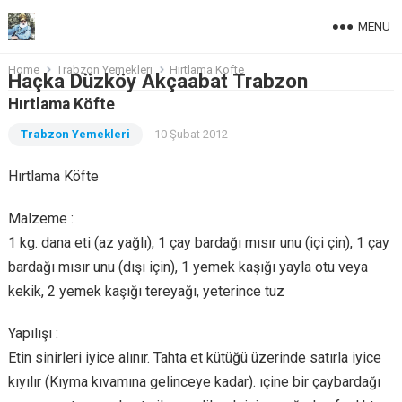
MENU
Home
Trabzon Yemekleri
Hırtlama Köfte
Haçka Düzköy Akçaabat Trabzon
Hırtlama Köfte
Trabzon Yemekleri
10 Şubat 2012
Hırtlama Köfte
Malzeme :
1 kg. dana eti (az yağlı), 1 çay bardağı mısır unu (içi çin), 1 çay
bardağı mısır unu (dışı için), 1 yemek kaşığı yayla otu veya
kekik, 2 yemek kaşığı tereyağı, yeterince tuz
Yapılışı :
Etin sinirleri iyice alınır. Tahta et kütüğü üzerinde satırla iyice
kıyılır (Kıyma kıvamına gelinceye kadar). ıçine bir çaybardağı