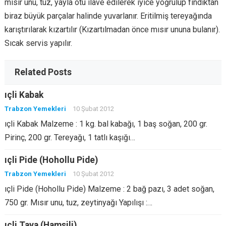
mısır unu, tuz, yayla otu ilave edilerek iyice yoğrulup fındıktan
biraz büyük parçalar halinde yuvarlanır. Eritilmiş tereyağında
karıştırılarak kızartılır (Kızartılmadan önce mısır ununa bulanır).
Sıcak servis yapılır.
Related Posts
ıçli Kabak
Trabzon Yemekleri
10 Şubat 2012
ıçli Kabak Malzeme : 1 kg. bal kabağı, 1 baş soğan, 200 gr.
Pirinç, 200 gr. Tereyağı, 1 tatlı kaşığı…
ıçli Pide (Hohollu Pide)
Trabzon Yemekleri
10 Şubat 2012
ıçli Pide (Hohollu Pide) Malzeme : 2 bağ pazı, 3 adet soğan,
750 gr. Mısır unu, tuz, zeytinyağı Yapılışı :…
ıçli Tava (Hamsili)