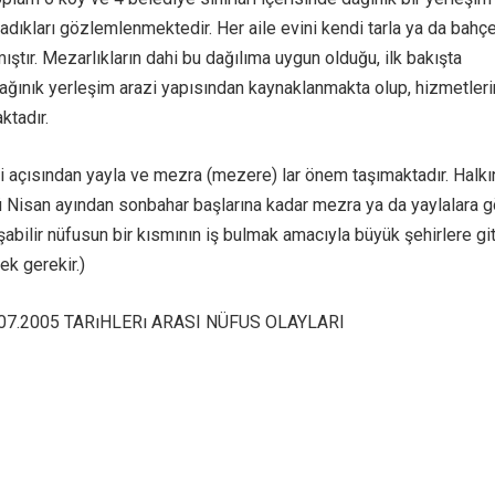
adıkları gözlemlenmektedir. Her aile evini kendi tarla ya da bahç
ıştır. Mezarlıkların dahi bu dağılıma uygun olduğu, ilk bakışta
 dağınık yerleşim arazi yapısından kaynaklanmakta olup, hizmetleri
ktadır.
i açısından yayla ve mezra (mezere) lar önem taşımaktadır. Halkı
 Nisan ayından sonbahar başlarına kadar mezra ya da yaylalara 
şabilir nüfusun bir kısmının iş bulmak amacıyla büyük şehirlere git
ek gerekir.)
.07.2005 TARıHLERı ARASI NÜFUS OLAYLARI