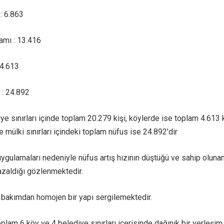
: 6.863
amı : 13.416
 4.613
: 24.892
e sınırları içinde toplam 20.279 kişi, köylerde ise toplam 4.613 k
e mülki sınırları içindeki toplam nüfus ise 24.892’dir
uygulamaları nedeniyle nüfus artış hızının düştüğü ve sahip oluna
azaldığı gözlenmektedir.
k bakımdan homojen bir yapı sergilemektedir.
plam 6 köy ve 4 belediye sınırları içerisinde dağınık bir yerleşim