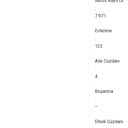
Nüfus Kayıt Ör.
:
7.971
Evlenme
:
123
Aile Cüzdanı
:
4
Boşanma
:
–
Erkek Cüzdanı