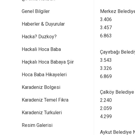
Genel Bilgiler
Merkez Belediy
3.406
Haberler & Duyurular
3.457
6.863
Hacka? Duzkoy?
Hackali Hoca Baba
Çayırbağı Beled
3.543
Haçkalı Hoca Babaya Şiir
3.326
Hoca Baba Hikayeleri
6.869
Karadeniz Bolgesi
Çalköy Belediye
Karadeniz Temel Fikra
2.240
2.059
Karadeniz Turkuleri
4.299
Resim Galerisi
Aykut Belediye 