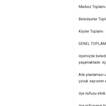
Merkez Toplamı 
Belediyeler Topl
Köyler Toplamı :
GENEL TOPLAM 
ılçemizde belediy
yaşamaktadır. ılç
Aile planlaması 
çocuk sayısının 
ılçe nüfusu etni
ılçe nüfusunun to