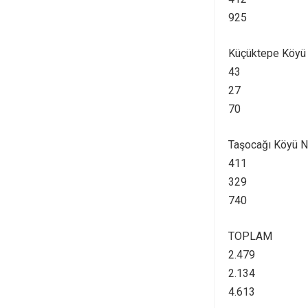
925
Küçüktepe Köyü
43
27
70
Taşocağı Köyü 
411
329
740
TOPLAM
2.479
2.134
4.613