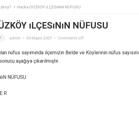
uzkoy?
Hacka DÜZKÖY ıLÇESıNıN NÜFUSU
ÜZKÖY ıLÇESıNıN NÜFUSU
?
admin
•
04 Mayıs 2007
•
Comments off
ılan nüfus sayımında ılçemizin Belde ve Köylerinin nüfus sayısını
onucu aşağıya çıkarılmıştır .
NıN NÜFUSU
 E R