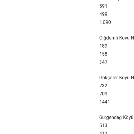
591
499
1.090
Çiğdemli Köyü 
189
158
347
Gökçeler Köyü 
732
709
1441
Gürgendağ Köyü
513
412