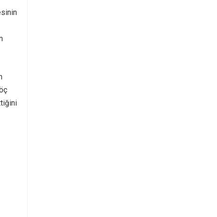
esinin
n
n
göç
tiğini