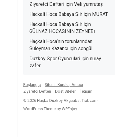
Ziyaretci Defteri
için
Veli yumrutaş
Hackali Hoca Babaya Siir
için
MURAT
Hackali Hoca Babaya Siir
için
GÜLNAZ HOCASININ ZEYNEBı
Haçkalı Hoca’nın torunlarından
Süleyman Kazancı
için
songül
Duzkoy Spor Oyunculari
için
nuray
zafer
Başlangıç
Sitenin Kuruluş Amacı
Ziyaretci Defteri
Dost Siteler
İletişim
© 2026 Haçka Düzköy Akçaabat Trabzon -
WordPress Theme
by
WPEnjoy