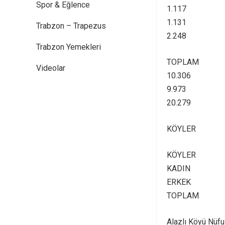
Spor & Eğlence
1.117
1.131
Trabzon – Trapezus
2.248
Trabzon Yemekleri
TOPLAM
Videolar
10.306
9.973
20.279
KÖYLER
KÖYLER
KADIN
ERKEK
TOPLAM
Alazlı Köyü Nüf