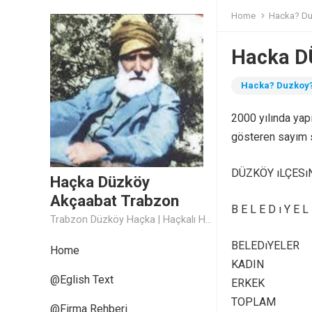
Home
Hacka? D
Hacka D
Hacka? Duzkoy
2000 yılında yap
gösteren sayım s
DÜZKÖY ıLÇESı
Haçka Düzköy
Akçaabat Trabzon
B E L E D ı Y E L
Trabzon Düzköy Haçka | Haçkalı Hoca Baba
BELEDıYELER
Home
KADIN
@Eglish Text
ERKEK
TOPLAM
@Firma Rehberi