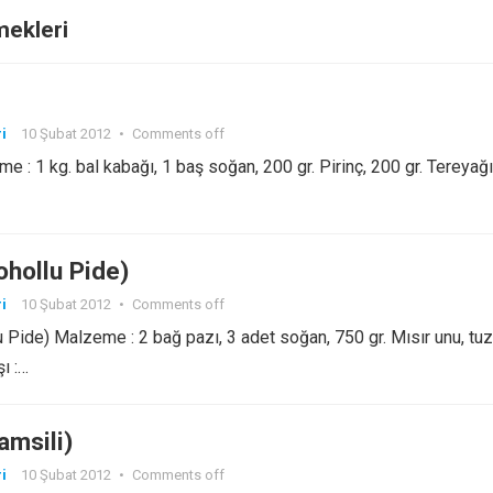
ekleri
i
10 Şubat 2012
•
Comments off
e : 1 kg. bal kabağı, 1 baş soğan, 200 gr. Pirinç, 200 gr. Tereyağı
Hohollu Pide)
i
10 Şubat 2012
•
Comments off
u Pide) Malzeme : 2 bağ pazı, 3 adet soğan, 750 gr. Mısır unu, tuz
şı :…
amsili)
i
10 Şubat 2012
•
Comments off