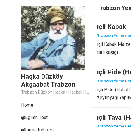
Trabzon Yem
ıçli Kabak
Trabzon Yemekler
ıçli Kabak Malzem
tatlı kaşığı…
ıçli Pide (
Haçka Düzköy
Trabzon Yemekler
Akçaabat Trabzon
ıçli Pide (Hoholl
Trabzon Düzköy Haçka | Haçkalı Hoca Baba
zeytinyağı Yapılı
Home
ıçli Tava (H
@Eglish Text
Trabzon Yemekler
@Firma Rehberi