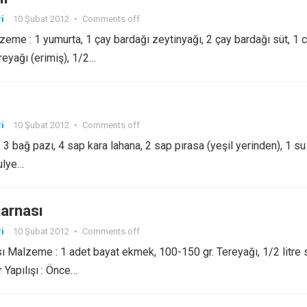
i
10 Şubat 2012
•
Comments off
lzeme : 1 yumurta, 1 çay bardağı zeytinyağı, 2 çay bardağı süt, 1 
eyağı (erimiş), 1/2…
i
10 Şubat 2012
•
Comments off
3 bağ pazı, 4 sap kara lahana, 2 sap pırasa (yeşil yerinden), 1 su
ulye…
arnası
i
10 Şubat 2012
•
Comments off
Malzeme : 1 adet bayat ekmek, 100-150 gr. Tereyağı, 1/2 litre 
 Yapılışı : Önce…