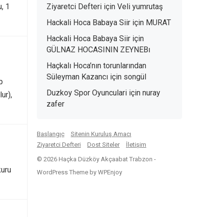
, 1
Ziyaretci Defteri
için
Veli yumrutaş
Hackali Hoca Babaya Siir
için
MURAT
Hackali Hoca Babaya Siir
için
GÜLNAZ HOCASININ ZEYNEBı
Haçkalı Hoca’nın torunlarından
Süleyman Kazancı
için
songül
p
Duzkoy Spor Oyunculari
için
nuray
ur),
zafer
Başlangıç
Sitenin Kuruluş Amacı
Ziyaretci Defteri
Dost Siteler
İletişim
© 2026 Haçka Düzköy Akçaabat Trabzon -
kuru
WordPress Theme
by
WPEnjoy