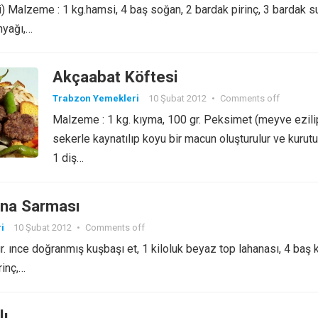
i) Malzeme : 1 kg.hamsi, 4 baş soğan, 2 bardak pirinç, 3 bardak su
nyağı,…
Akçaabat Köftesi
Trabzon Yemekleri
10 Şubat 2012
•
Comments off
Malzeme : 1 kg. kıyma, 100 gr. Peksimet (meyve ezili
sekerle kaynatılıp koyu bir macun oluşturulur ve kurutul
1 diş…
na Sarması
i
10 Şubat 2012
•
Comments off
. ınce doğranmış kuşbaşı et, 1 kiloluk beyaz top lahanası, 4 baş 
rinç,…
lı