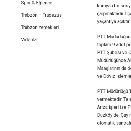
Spor & Eğlence
koruyan bir sosy
çarpmaktadır. İl
Trabzon – Trapezus
yaşantıya açıktır.
Trabzon Yemekleri
PTT Müdürlüğünde
Videolar
toplam 9 adet pe
PTT Şubesi ve Ça
Müdürlüğünde APG
Maaşlarının da öd
ve Döviz işlemler
PTT Müdürlüğü Tü
vermektedir. Tel
Arıza işleri ise
Düzköy’de, Çayır
otomatik santrali