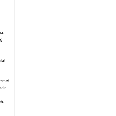
sı,
ğı
latı
hizmet
dir.
adet