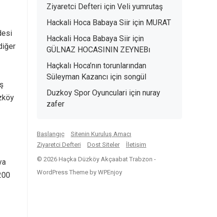
Ziyaretci Defteri
için
Veli yumrutaş
Hackali Hoca Babaya Siir
için
MURAT
desi
Hackali Hoca Babaya Siir
için
diğer
GÜLNAZ HOCASININ ZEYNEBı
Haçkalı Hoca’nın torunlarından
Süleyman Kazancı
için
songül
ış
Duzkoy Spor Oyunculari
için
nuray
üzköy
zafer
Başlangıç
Sitenin Kuruluş Amacı
Ziyaretci Defteri
Dost Siteler
İletişim
© 2026 Haçka Düzköy Akçaabat Trabzon -
ya
WordPress Theme
by
WPEnjoy
 200