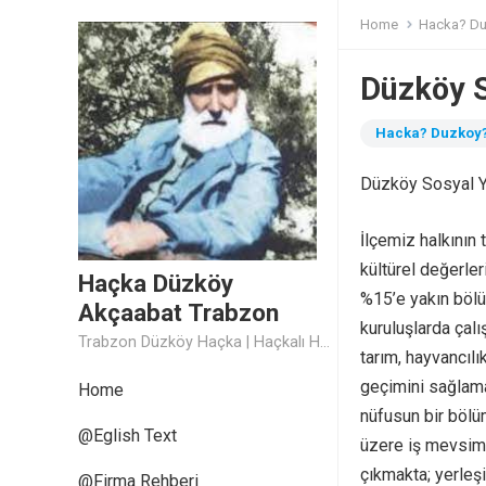
Home
Hacka? D
Düzköy S
Hacka? Duzkoy
Düzköy Sosyal Y
İlçemiz halkının
kültürel değerler
Haçka Düzköy
%15’e yakın bölü
Akçaabat Trabzon
kuruluşlarda çalı
Trabzon Düzköy Haçka | Haçkalı Hoca Baba
tarım, hayvancılı
geçimini sağlama
Home
nüfusun bir bölü
@Eglish Text
üzere iş mevsimi
çıkmakta; yerleşi
@Firma Rehberi