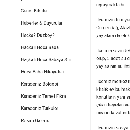
uğraşmaktadır.
Genel Bilgiler
İlçemizin tüm ye
Haberler & Duyurular
Gürgendağ, Alazl
Hacka? Duzkoy?
yaylalara da elek
Hackali Hoca Baba
İlçe merkezindek
olup, 5 adet su 
Haçkalı Hoca Babaya Şiir
yaylasının su ih
Hoca Baba Hikayeleri
İlçemiz merkezin
Karadeniz Bolgesi
kiralık ev bulma
Karadeniz Temel Fikra
konutların yanı 
çıkan heyelan ve 
Karadeniz Turkuleri
civarında vatand
Resim Galerisi
İlçemizin sosyal