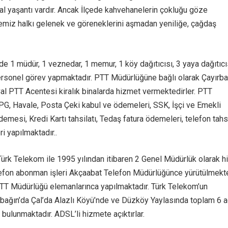
al yaşantı vardır. Ancak İlçede kahvehanelerin çokluğu göze
çemiz halkı gelenek ve göreneklerini aşmadan yeniliğe, çağdaş
 1 müdür, 1 veznedar, 1 memur, 1 köy dağıtıcısı, 3 yaya dağıtıcı
rsonel görev yapmaktadır. PTT Müdürlüğüne bağlı olarak Çayırba
l PTT Acentesi kiralık binalarda hizmet vermektedirler. PTT
, Havale, Posta Çeki kabul ve ödemeleri, SSK, İşçi ve Emekli
emesi, Kredi Kartı tahsilatı, Tedaş fatura ödemeleri, telefon tahsi
i yapılmaktadır..
rk Telekom ile 1995 yılından itibaren 2 Genel Müdürlük olarak 
efon abonman işleri Akçaabat Telefon Müdürlüğünce yürütülmekte
 PTT Müdürlüğü elemanlarınca yapılmaktadır. Türk Telekom’un
bağın’da Çal’da Alazlı Köyü’nde ve Düzköy Yaylasında toplam 6 
 bulunmaktadır. ADSL’li hizmete açıktırlar.