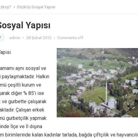
uzkoy?
Düzköy Sosyal Yapısı
osyal Yapısı
?
admin
•
28 Şubat 2012
•
Comments off
apısı
 tamamı aynı sosyal ve
i paylaşmaktadır. Halkın
mü çeşitli kurum ve
şarak diğer % 85’i ise
k ve gurbette çalışarak
ktadır. Çalışan erkek
mü gurbetçilik yapmak
nde İlçe ve İl dışına
m birimlerinde kalan kadınlar tarlada, bağda çiftçilik ve hayvancılı