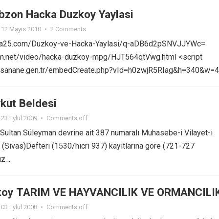
bzon Hacka Duzkoy Yaylasi
12 Mayıs 2010
•
2 Comments
ma25.com/Duzkoy-ve-Hacka-Yaylasi/q-aDB6d2pSNVJJYWc=
im.net/video/hacka-duzkoy-mpg/HJT564qtVwg.html <script
w.sanane.gen.tr/embedCreate.php?vId=h0zwjR5RIag&h=340&w=4
kut Beldesi
23 Eylül 2009
•
Comments off
ultan Süleyman devrine ait 387 numaralı Muhasebe-i Vilayet-i
Sivas)Defteri (1530/hicri 937) kayıtlarına göre (721-727
üz…
koy TARIM VE HAYVANCILIK VE ORMANCILI
03 Eylül 2008
•
Comments off