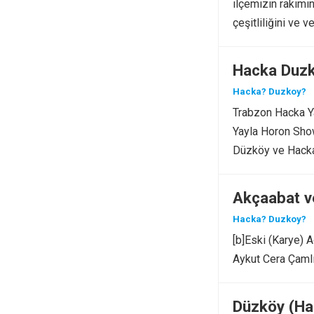
ılçemizin rakımın
çeşitliliğini ve 
Hacka Duzk
Hacka? Duzkoy?
Trabzon Hacka Y
Yayla Horon Sh
Düzköy ve Hacka
Akcaabat…
Akçaabat ve
Hacka? Duzkoy?
[b]Eski (Karye) A
Aykut Cera Çamlı
Düzköy (Ha