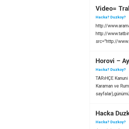
Video= Tra
Hacka? Duzkoy?
http://www.ara
http://www.tatb
src="http://ww
</script>
Horovi – Ay
Hacka? Duzkoy?
TARıHÇE Kanuni S
Karaman ve Rum (
sayfalar),günüm
Hacka Duz
Hacka? Duzkoy?