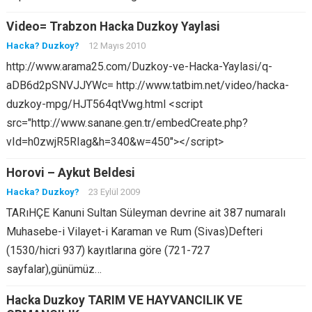
Video= Trabzon Hacka Duzkoy Yaylasi
Hacka? Duzkoy?
12 Mayıs 2010
http://www.arama25.com/Duzkoy-ve-Hacka-Yaylasi/q-
aDB6d2pSNVJJYWc= http://www.tatbim.net/video/hacka-
duzkoy-mpg/HJT564qtVwg.html <script
src="http://www.sanane.gen.tr/embedCreate.php?
vId=h0zwjR5RIag&h=340&w=450"></script>
Horovi – Aykut Beldesi
Hacka? Duzkoy?
23 Eylül 2009
TARıHÇE Kanuni Sultan Süleyman devrine ait 387 numaralı
Muhasebe-i Vilayet-i Karaman ve Rum (Sivas)Defteri
(1530/hicri 937) kayıtlarına göre (721-727
sayfalar),günümüz…
Hacka Duzkoy TARIM VE HAYVANCILIK VE