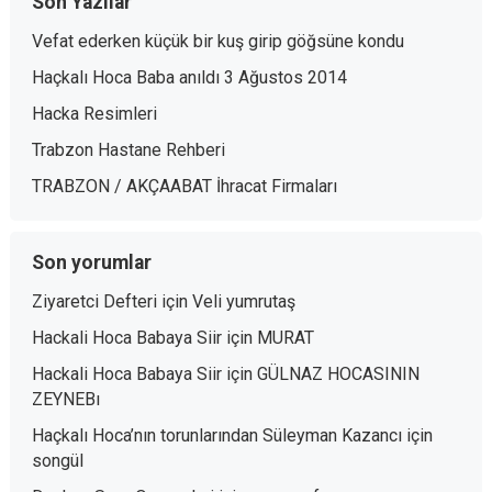
Son Yazılar
Vefat ederken küçük bir kuş girip göğsüne kondu
Haçkalı Hoca Baba anıldı 3 Ağustos 2014
Hacka Resimleri
Trabzon Hastane Rehberi
TRABZON / AKÇAABAT İhracat Firmaları
Son yorumlar
Ziyaretci Defteri
için
Veli yumrutaş
Hackali Hoca Babaya Siir
için
MURAT
Hackali Hoca Babaya Siir
için
GÜLNAZ HOCASININ
ZEYNEBı
Haçkalı Hoca’nın torunlarından Süleyman Kazancı
için
songül