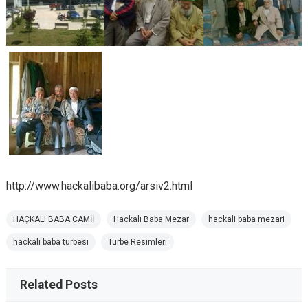
http://www.hackalibaba.org/arsiv2.html
HAÇKALI BABA CAMİİ
Hackalı Baba Mezar
hackali baba mezari
hackali baba turbesi
Türbe Resimleri
Related Posts