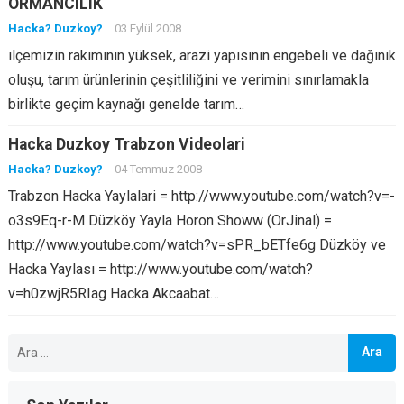
ORMANCILIK
Hacka? Duzkoy?
03 Eylül 2008
ılçemizin rakımının yüksek, arazi yapısının engebeli ve dağınık
oluşu, tarım ürünlerinin çeşitliliğini ve verimini sınırlamakla
birlikte geçim kaynağı genelde tarım…
Hacka Duzkoy Trabzon Videolari
Hacka? Duzkoy?
04 Temmuz 2008
Trabzon Hacka Yaylalari = http://www.youtube.com/watch?v=-
o3s9Eq-r-M Düzköy Yayla Horon Showw (OrJinal) =
http://www.youtube.com/watch?v=sPR_bETfe6g Düzköy ve
Hacka Yaylası = http://www.youtube.com/watch?
v=h0zwjR5RIag Hacka Akcaabat…
Arama: