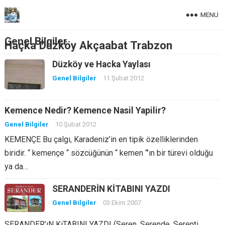
MENU
Genel Bilgiler
Haçka Düzköy Akçaabat Trabzon
Düzköy ve Hacka Yaylası
Genel Bilgiler
11 Şubat 2012
Kemence Nedir? Kemence Nasil Yapilir?
Genel Bilgiler
10 Şubat 2012
KEMENÇE Bu çalgı, Karadeniz’in en tipik özelliklerinden
biridir. “ kemençe “ sözcüğünün “ kemen “’ın bir türevi olduğu
ya da…
SERANDERİN KİTABINI YAZDI
Genel Bilgiler
03 Ekim 2007
SERANDER’ıN KıTABINI YAZDI (Seren, Serende, Serenti,