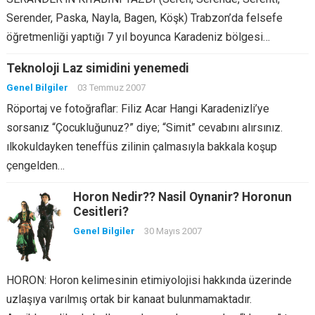
Serender, Paska, Nayla, Bagen, Köşk) Trabzon’da felsefe
öğretmenliği yaptığı 7 yıl boyunca Karadeniz bölgesi…
Teknoloji Laz simidini yenemedi
Genel Bilgiler
03 Temmuz 2007
Röportaj ve fotoğraflar: Filiz Acar Hangi Karadenizli’ye
sorsanız “Çocukluğunuz?” diye; “Simit” cevabını alırsınız.
ılkokuldayken teneffüs zilinin çalmasıyla bakkala koşup
çengelden…
Horon Nedir?? Nasil Oynanir? Horonun
Cesitleri?
Genel Bilgiler
30 Mayıs 2007
HORON: Horon kelimesinin etimiyolojisi hakkında üzerinde
uzlaşıya varılmış ortak bir kanaat bulunmamaktadır.