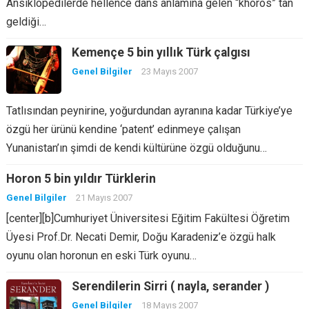
Ansiklopedilerde hellence dans anlamına gelen “khoros” tan
geldiği…
Kemençe 5 bin yıllık Türk çalgısı
Genel Bilgiler
23 Mayıs 2007
Tatlısından peynirine, yoğurdundan ayranına kadar Türkiye’ye
özgü her ürünü kendine ‘patent’ edinmeye çalışan
Yunanistan’ın şimdi de kendi kültürüne özgü olduğunu…
Horon 5 bin yıldır Türklerin
Genel Bilgiler
21 Mayıs 2007
[center][b]Cumhuriyet Üniversitesi Eğitim Fakültesi Öğretim
Üyesi Prof.Dr. Necati Demir, Doğu Karadeniz’e özgü halk
oyunu olan horonun en eski Türk oyunu…
Serendilerin Sirri ( nayla, serander )
Genel Bilgiler
18 Mayıs 2007