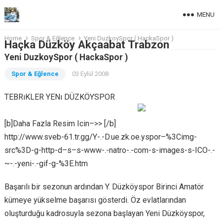
MENU
Home
Spor & Eğlence
Yeni DuzkoySpor ( HackaSpor )
Haçka Düzköy Akçaabat Trabzon
Yeni DuzkoySpor ( HackaSpor )
Spor & Eğlence
03 Eylül 2008
TEBRıKLER YENı DÜZKÖYSPOR
[b]Daha Fazla Resim Icin–>> [/b]
http://www.sveb-61.tr.gg/Y-.-D.ue.zk.oe.yspor–%3Cimg-
src%3D-g-http-d–s–s-www-.-natro-.-com-s-images-s-ICO-.-
~-.-yeni-.-gif-g-%3E.htm
Başarılı bir sezonun ardından Y. Düzköyspor Birinci Amatör
kümeye yükselme başarısı gösterdi. Öz evlatlarından
oluşturduğu kadrosuyla sezona başlayan Yeni Düzköyspor,