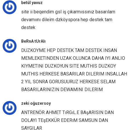
betül yavuz
site ii beqendim gsl iş çıkarmıssınız basarılarn
devamıını dileim dzköyspora hep destek tam
destek
BeRnA tUrAlı
DUZKOYME HEP DESTEK TAM DESTEK INSAN
MEMLEKETINDEN UZAK OLUNCA DAHA IYI ANLIO
KIYMETINI DUZKOYUN SITE MUTHIS DUZKOY
MUTHIS HERKESE BASARILAR DILERIM INSALLAH
2 YIL SONRA GORUSUURUZ HERKESE SELAM
BASARILARINIZIN DEWAMINI DILERIM
zeki oğuzersoy
ANTRENÖR AHMET TıRGıL.E BAşARISIN DAN
DOLAYI TEşEKKÜR EDERıM SAMSUN DAN
SAYGILAR