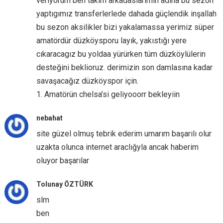
veriyorum ben takım arkadaslarımın adına bu sezon
yaptıgımız transferlerlede dahada güçlendik inşallah
bu sezon aksilikler bizi yakalamassa yerimiz süper
amatördür düzköysporu layık, yakıstığı yere
cıkaracagız bu yoldaa yürürken tüm düzköylülerin
desteğini beklioruz. derimizin son damlasına kadar
savaşacağız düzköyspor için.
1. Amatörün chelsa’si geliyooorr bekleyiin
nebahat
site güzel olmuş tebrik ederim umarım başarılı olur
uzakta olunca internet araclığyla ancak haberim
oluyor başarılar
Tolunay ÖZTÜRK
slm
ben