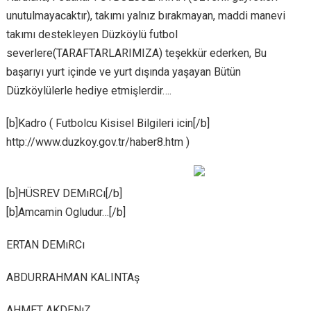
unutulmayacaktır), takımı yalnız bırakmayan, maddi manevi
takımı destekleyen Düzköylü futbol
severlere(TARAFTARLARIMIZA) teşekkür ederken, Bu
başarıyı yurt içinde ve yurt dışında yaşayan Bütün
Düzköylülerle hediye etmişlerdir….
[b]Kadro ( Futbolcu Kisisel Bilgileri icin[/b]
http://www.duzkoy.gov.tr/haber8.htm )
[b]HÜSREV DEMıRCı[/b]
[b]Amcamin Ogludur…[/b]
ERTAN DEMıRCı
ABDURRAHMAN KALINTAş
AHMET AKDENıZ