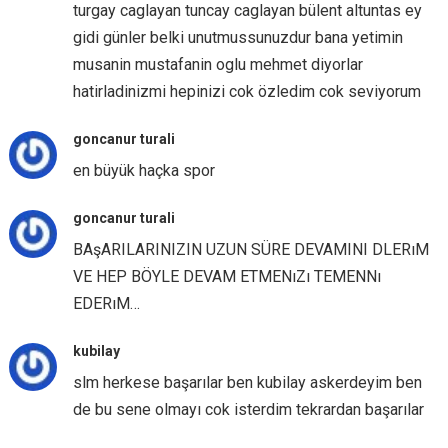
turgay caglayan tuncay caglayan bülent altuntas ey
gidi günler belki unutmussunuzdur bana yetimin
musanin mustafanin oglu mehmet diyorlar
hatirladinizmi hepinizi cok özledim cok seviyorum
goncanur turali
en büyük haçka spor
goncanur turali
BAşARILARINIZIN UZUN SÜRE DEVAMINI DLERıM
VE HEP BÖYLE DEVAM ETMENıZı TEMENNı
EDERıM…
kubilay
slm herkese başarılar ben kubilay askerdeyim ben
de bu sene olmayı cok isterdim tekrardan başarılar