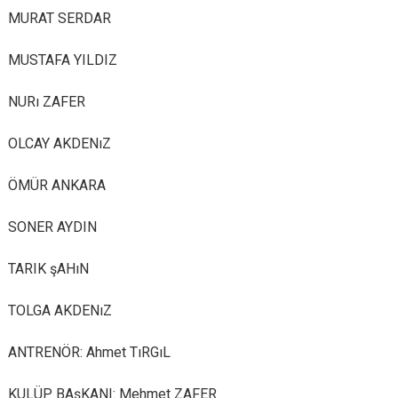
MURAT SERDAR
MUSTAFA YILDIZ
NURı ZAFER
OLCAY AKDENıZ
ÖMÜR ANKARA
SONER AYDIN
TARIK şAHıN
TOLGA AKDENıZ
ANTRENÖR: Ahmet TıRGıL
KULÜP BAşKANI: Mehmet ZAFER