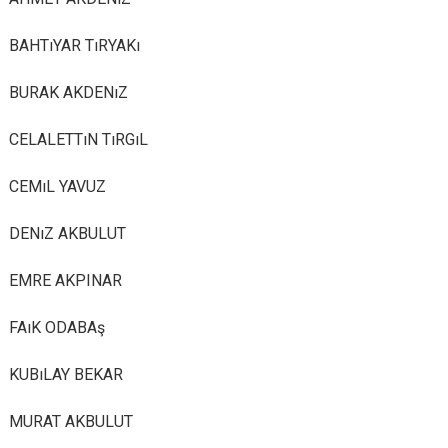
BAHTıYAR TıRYAKı
BURAK AKDENıZ
CELALETTıN TıRGıL
CEMıL YAVUZ
DENıZ AKBULUT
EMRE AKPINAR
FAıK ODABAş
KUBıLAY BEKAR
MURAT AKBULUT