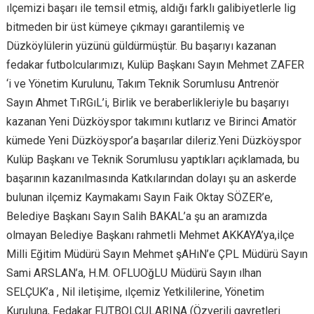
ılçemizi başarı ile temsil etmiş, aldığı farklı galibiyetlerle lig
bitmeden bir üst kümeye çıkmayı garantilemiş ve
Düzköylülerin yüzünü güldürmüştür. Bu başarıyı kazanan
fedakar futbolcularımızı, Kulüp Başkanı Sayın Mehmet ZAFER
‘i ve Yönetim Kurulunu, Takım Teknik Sorumlusu Antrenör
Sayın Ahmet TıRGıL’i, Birlik ve beraberlikleriyle bu başarıyı
kazanan Yeni Düzköyspor takımını kutlarız ve Birinci Amatör
kümede Yeni Düzköyspor’a başarılar dileriz.Yeni Düzköyspor
Kulüp Başkanı ve Teknik Sorumlusu yaptıkları açıklamada, bu
başarının kazanılmasında Katkılarından dolayı şu an askerde
bulunan ilçemiz Kaymakamı Sayın Faik Oktay SÖZER’e,
Belediye Başkanı Sayın Salih BAKAL’a şu an aramızda
olmayan Belediye Başkanı rahmetli Mehmet AKKAYA’ya,ilçe
Milli Eğitim Müdürü Sayın Mehmet şAHıN’e ÇPL Müdürü Sayın
Sami ARSLAN’a, H.M. OFLUOğLU Müdürü Sayın ılhan
SELÇUK’a , Nil iletişime, ılçemiz Yetkililerine, Yönetim
Kuruluna, Fedakar FUTBOLCULARINA (Özverili gayretleri