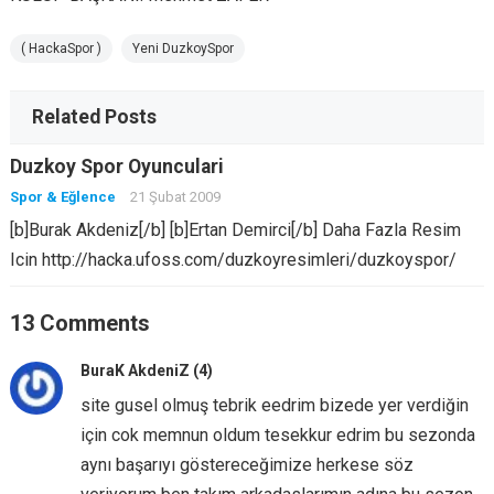
( HackaSpor )
Yeni DuzkoySpor
Related Posts
Duzkoy Spor Oyunculari
Spor & Eğlence
21 Şubat 2009
[b]Burak Akdeniz[/b] [b]Ertan Demirci[/b] Daha Fazla Resim
Icin http://hacka.ufoss.com/duzkoyresimleri/duzkoyspor/
13 Comments
BuraK AkdeniZ (4)
site gusel olmuş tebrik eedrim bizede yer verdiğin
için cok memnun oldum tesekkur edrim bu sezonda
aynı başarıyı göstereceğimize herkese söz