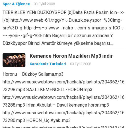
Spor & Eğlence
03 Eylül 2008
TEBRıKLER YENı DÜZKÖYSPOR [b]Daha Fazla Resim Icin–>>
[/b] http://www.sveb-61.tr.gg/Y-.-D.ue.zk.oe.yspor–%3Cimg-
src%3D-g-http-d–s–s-www-.-natro-.-com-s-images-s-ICO-.-
~-.-yeni-.-gif-g-%3E.htm Başarılı bir sezonun ardından Y.
Düzköyspor Birinci Amatör kümeye yükselme başarısı…
Kemence Horon Muzikleri Mp3 indir
Karadeniz Turkuleri
03 Eylül 2008
Horonu – Düzköy Sallama.mp3
http://www.musicwebtown.com/hackali/playlists/204362/16
73298.mp3 SAZLI KEMENCELI -HORON.mp3
http://www.musicwebtown.com/hackali/playlists/204362/16
73288.mp3 Irfan Akbulut – Davul kemençe horon.mp3
http://www.musicwebtown.com/hackali/playlists/204362/16
73280.mp3 HORON_Üç Ayak..mp3