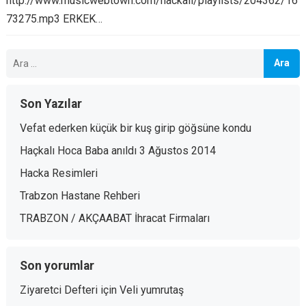
http://www.musicwebtown.com/hackali/playlists/204362/16
73275.mp3 ERKEK…
Arama:
Son Yazılar
Vefat ederken küçük bir kuş girip göğsüne kondu
Haçkalı Hoca Baba anıldı 3 Ağustos 2014
Hacka Resimleri
Trabzon Hastane Rehberi
TRABZON / AKÇAABAT İhracat Firmaları
Son yorumlar
Ziyaretci Defteri
için
Veli yumrutaş