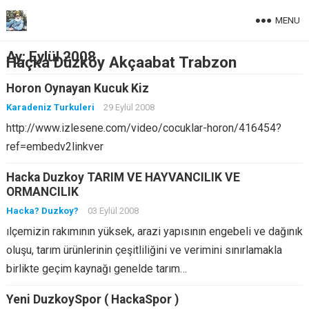
MENU
Ay:
Eylül 2008
Haçka Düzköy Akçaabat Trabzon
Horon Oynayan Kucuk Kiz
Karadeniz Turkuleri
29 Eylül 2008
http://www.izlesene.com/video/cocuklar-horon/416454?
ref=embedv2linkver
Hacka Duzkoy TARIM VE HAYVANCILIK VE
ORMANCILIK
Hacka? Duzkoy?
03 Eylül 2008
ılçemizin rakımının yüksek, arazi yapısının engebeli ve dağınık
oluşu, tarım ürünlerinin çeşitliliğini ve verimini sınırlamakla
birlikte geçim kaynağı genelde tarım…
Yeni DuzkoySpor ( HackaSpor )