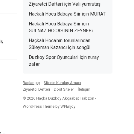
Ziyaretci Defteri
için
Veli yumrutaş
Hackali Hoca Babaya Siir
için
MURAT
Hackali Hoca Babaya Siir
için
GÜLNAZ HOCASININ ZEYNEBı
Haçkalı Hoca’nın torunlarından
iş
Süleyman Kazancı
için
songül
Duzkoy Spor Oyunculari
için
nuray
zafer
Başlangıç
Sitenin Kuruluş Amacı
Ziyaretci Defteri
Dost Siteler
İletişim
© 2026 Haçka Düzköy Akçaabat Trabzon -
WordPress Theme
by
WPEnjoy