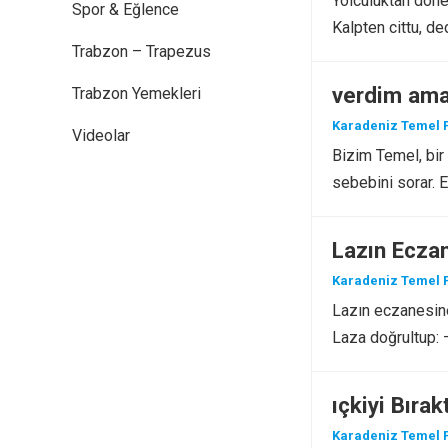
Yolculuktan döne
Spor & Eğlence
Kalpten cittu, de
Trabzon – Trapezus
verdim am
Trabzon Yemekleri
Karadeniz Temel F
Videolar
Bizim Temel, bir 
sebebini sorar. E
Lazın Ecza
Karadeniz Temel F
Lazın eczanesine 
Laza doğrultup: 
ıçkiyi Bırak
Karadeniz Temel F