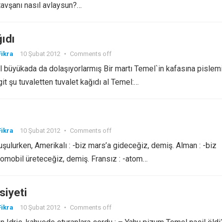
tavşanı nasıl avlaysun?…
ıdı
ikra
10 Şubat 2012
•
Comments off
 büyükada da dolaşıyorlarmış Bir martı Temel`in kafasına pislem
it şu tuvaletten tuvalet kağıdı al Temel:…
ikra
10 Şubat 2012
•
Comments off
uşulurken, Amerikalı : -biz mars’a gideceğiz, demiş. Alman : -biz
tomobil üreteceğiz, demiş. Fransız : -atom…
siyeti
ikra
10 Şubat 2012
•
Comments off