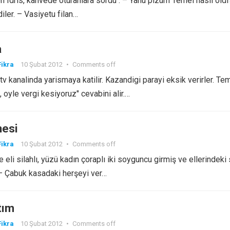
n Idris, kahvede oturanlara sordu : – Yahu pizum Temel nasil öldi
diler. – Vasiyetu filan…
a
ikra
10 Şubat 2012
•
Comments off
tv kanalinda yarismaya katilir. Kazandigi parayi eksik verirler. Te
, oyle vergi kesiyoruz" cevabini alir.…
nesi
ikra
10 Şubat 2012
•
Comments off
eli silahlı, yüzü kadın çoraplı iki soyguncu girmiş ve ellerindeki 
– Çabuk kasadaki herşeyi ver…
tım
ikra
10 Şubat 2012
•
Comments off