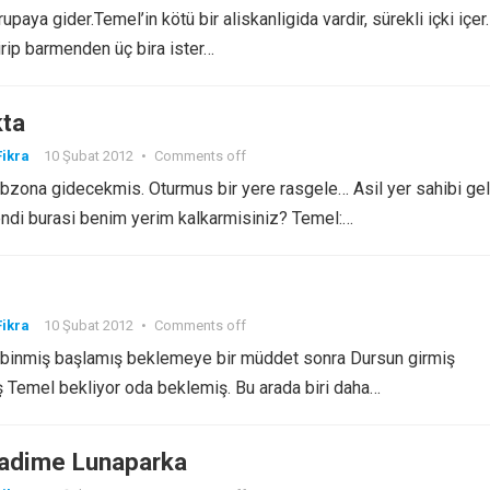
upaya gider.Temel’in kötü bir aliskanligida vardir, sürekli içki içer.
irip barmenden üç bira ister…
ta
ikra
10 Şubat 2012
•
Comments off
bzona gidecekmis. Oturmus bir yere rasgele… Asil yer sahibi ge
endi burasi benim yerim kalkarmisiniz? Temel:…
ikra
10 Şubat 2012
•
Comments off
binmiş başlamış beklemeye bir müddet sonra Dursun girmiş
Temel bekliyor oda beklemiş. Bu arada biri daha…
adime Lunaparka