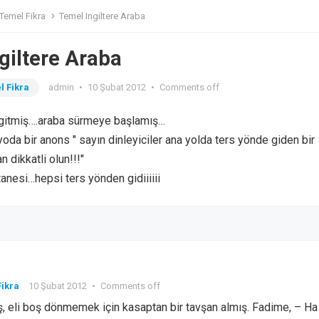
Temel Fikra
Temel Ingiltere Araba
giltere Araba
l Fikra
admin
•
10 Şubat 2012
•
Comments off
 gitmiş….araba sürmeye başlamış…
oda bir anons " sayın dinleyiciler ana yolda ters yönde giden bir
 dikkatli olun!!!"
tanesi…hepsi ters yönden gidiiiiii
ikra
10 Şubat 2012
•
Comments off
, eli boş dönmemek için kasaptan bir tavşan almış. Fadime, – Ha