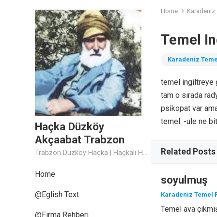
Home
Karadeniz 
Temel In
Karadeniz Teme
temel ingiltreye
tam o sırada rady
psikopat var aman
temel: -ule ne bi
Haçka Düzköy
Akçaabat Trabzon
Related Posts
Trabzon Düzköy Haçka | Haçkalı Hoca Baba
Home
soyulmuş
@Eglish Text
Karadeniz Temel F
Temel ava çıkmış
@Firma Rehberi