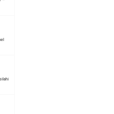
? –
mel
silahi