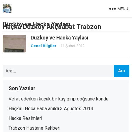
MENU
Düzköy ve Hacka Yaylası
Haçka Düzköy Akçaabat Trabzon
Düzköy ve Hacka Yaylası
Genel Bilgiler
11 Şubat 2012
Arama:
Son Yazılar
Vefat ederken küçük bir kuş girip göğsüne kondu
Haçkalı Hoca Baba anıldı 3 Ağustos 2014
Hacka Resimleri
Trabzon Hastane Rehberi