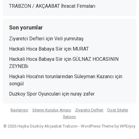
TRABZON / AKÇAABAT İhracat Firmaları
Son yorumlar
Ziyaretci Defteri
için
Veli yumrutaş
Hackali Hoca Babaya Siir
için
MURAT
Hackali Hoca Babaya Siir
için
GÜLNAZ HOCASININ
ZEYNEBı
Haçkalı Hoca’nın torunlarından Süleyman Kazancı
için
songül
Duzkoy Spor Oyunculari
için
nuray zafer
Başlangıç
Sitenin Kuruluş Amacı
Ziyaretci Defteri
Dost Siteler
İletişim
© 2026 Haçka Düzköy Akçaabat Trabzon -
WordPress Theme
by
WPEnjoy