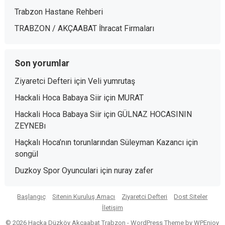
Trabzon Hastane Rehberi
TRABZON / AKÇAABAT İhracat Firmaları
Son yorumlar
Ziyaretci Defteri
için
Veli yumrutaş
Hackali Hoca Babaya Siir
için
MURAT
Hackali Hoca Babaya Siir
için
GÜLNAZ HOCASININ
ZEYNEBı
Haçkalı Hoca’nın torunlarından Süleyman Kazancı
için
songül
Duzkoy Spor Oyunculari
için
nuray zafer
Başlangıç
Sitenin Kuruluş Amacı
Ziyaretci Defteri
Dost Siteler
İletişim
© 2026 Haçka Düzköy Akçaabat Trabzon -
WordPress Theme
by
WPEnjoy