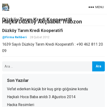
MENU
Düzköy Tarım Kredi Kooperatifi
Haçka Düzköy Akçaabat Trabzon
Düzköy Tarım Kredi Kooperatifi
@Firma Rehberi
28 Şubat 2012
1639 Sayılı Düzköy Tarım Kredi Kooperatifi : +90 462 811 20
09
Arama:
Son Yazılar
Vefat ederken küçük bir kuş girip göğsüne kondu
Haçkalı Hoca Baba anıldı 3 Ağustos 2014
Hacka Resimleri