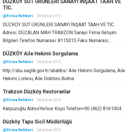
DÜZKÖY SÜT ÜRÜNLERİ SANAYİ İNŞAAT TAAH.VE
TİC.
@Firma Rehberi
28 Şubat 2012
DÜZKÖY SÜT ÜRÜNLERİ SANAYİ İNŞAAT TAAH.VE TİC.
Adresi: DÜZALAN MAH TRABZON Sanayi Firma İletişim
Bilgileri Telefon Numarası: 8115015 Faks Numarası:…
DÜZKÖY Aile Hekimi Sorgulama
@Firma Rehberi
28 Şubat 2012
http://sbu.saglik.gov.tr/sbahbs/ Aile Hekimi Sorgulama, Aile
Hekimi Listesi, Aile Doktoru Bulma
Trabzon Düzköy Restoranlar
@Firma Rehberi
28 Şubat 2012
Karpuzoğlu AdresYerlice Köyü Telefon+90 (462) 8161004
Düzköy Tapu Sicil Müdürlüğü
@Firma Rehberi
28 Şubat 2012