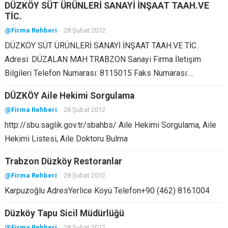
DÜZKÖY SÜT ÜRÜNLERİ SANAYİ İNŞAAT TAAH.VE
TİC.
@Firma Rehberi
28 Şubat 2012
DÜZKÖY SÜT ÜRÜNLERİ SANAYİ İNŞAAT TAAH.VE TİC.
Adresi: DÜZALAN MAH TRABZON Sanayi Firma İletişim
Bilgileri Telefon Numarası: 8115015 Faks Numarası:…
DÜZKÖY Aile Hekimi Sorgulama
@Firma Rehberi
28 Şubat 2012
http://sbu.saglik.gov.tr/sbahbs/ Aile Hekimi Sorgulama, Aile
Hekimi Listesi, Aile Doktoru Bulma
Trabzon Düzköy Restoranlar
@Firma Rehberi
28 Şubat 2012
Karpuzoğlu AdresYerlice Köyü Telefon+90 (462) 8161004
Düzköy Tapu Sicil Müdürlüğü
@Firma Rehberi
28 Şubat 2012