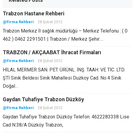
Related Posts
Trabzon Hastane Rehberi
@Firma Rehberi
28 Şubat 2012
Trabzon Merkez İl sağlık müdürlüğü – Merkez Telefonu : ( 0
462 ) 0462 2291501 | Trabzon / Merkez Şehir:…
TRABZON / AKÇAABAT İhracat Firmaları
@Firma Rehberi
28 Şubat 2012
HİLAL MERMER SAN. PET. ÜRÜNL. İNŞ. TAAH. VE TİC. LTD.
ŞTİ Sinik Beldesi Sinik Mahallesi Duzkoy Cad. No:4 Sinik
Doğal…
Gaydan Tuhafiye Trabzon Düzköy
@Firma Rehberi
28 Şubat 2012
Gaydan Tuhafiye Trabzon Düzköy Telefon: 4622283338 Lise
Cad N:38/A Düzköy Trabzon,