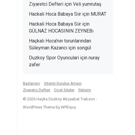
Ziyaretci Defteri
için
Veli yumrutaş
Hackali Hoca Babaya Siir
için
MURAT
Hackali Hoca Babaya Siir
için
GÜLNAZ HOCASININ ZEYNEBı
Haçkalı Hoca’nın torunlarından
Süleyman Kazancı
için
songül
Duzkoy Spor Oyunculari
için
nuray
zafer
Başlangıç
Sitenin Kuruluş Amacı
Ziyaretci Defteri
Dost Siteler
İletişim
© 2026 Haçka Düzköy Akçaabat Trabzon -
WordPress Theme
by
WPEnjoy