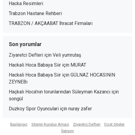
Hacka Resimleri
Trabzon Hastane Rehberi
TRABZON / AKÇAABAT İhracat Firmaları
Son yorumlar
Ziyaretci Defteri
için
Veli yumrutaş
Hackali Hoca Babaya Siir
için
MURAT
Hackali Hoca Babaya Siir
için
GÜLNAZ HOCASININ
ZEYNEBı
Haçkalı Hoca’nın torunlarından Süleyman Kazancı
için
songül
Duzkoy Spor Oyunculari
için
nuray zafer
Başlangıç
Sitenin Kuruluş Amacı
Ziyaretci Defteri
Dost Siteler
İletişim