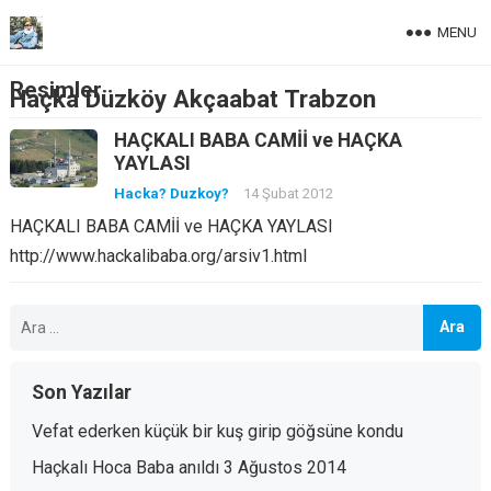
MENU
Resimler
Haçka Düzköy Akçaabat Trabzon
HAÇKALI BABA CAMİİ ve HAÇKA
YAYLASI
Hacka? Duzkoy?
14 Şubat 2012
HAÇKALI BABA CAMİİ ve HAÇKA YAYLASI
http://www.hackalibaba.org/arsiv1.html
Arama:
Son Yazılar
Vefat ederken küçük bir kuş girip göğsüne kondu
Haçkalı Hoca Baba anıldı 3 Ağustos 2014