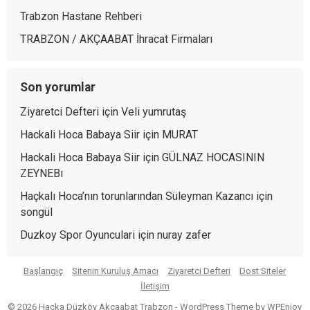
Trabzon Hastane Rehberi
TRABZON / AKÇAABAT İhracat Firmaları
Son yorumlar
Ziyaretci Defteri
için
Veli yumrutaş
Hackali Hoca Babaya Siir
için
MURAT
Hackali Hoca Babaya Siir
için
GÜLNAZ HOCASININ
ZEYNEBı
Haçkalı Hoca’nın torunlarından Süleyman Kazancı
için
songül
Duzkoy Spor Oyunculari
için
nuray zafer
Başlangıç
Sitenin Kuruluş Amacı
Ziyaretci Defteri
Dost Siteler
İletişim
© 2026 Haçka Düzköy Akçaabat Trabzon -
WordPress Theme
by
WPEnjoy