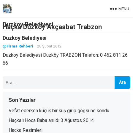
MENU
Duzkoy Belediyesi
Haçka Düzköy Akçaabat Trabzon
Duzkoy Belediyesi
@Firma Rehberi
28 Şubat 2012
Duzkoy Belediyesi Düzköy TRABZON Telefon: 0 462 811 26
66
Arama:
Son Yazılar
Vefat ederken küçük bir kuş girip göğsüne kondu
Haçkalı Hoca Baba anıldı 3 Ağustos 2014
Hacka Resimleri