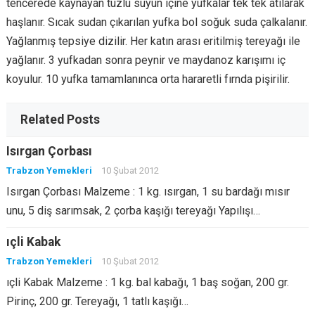
tencerede kaynayan tuzlu suyun içine yufkalar tek tek atılarak
haşlanır. Sıcak sudan çıkarılan yufka bol soğuk suda çalkalanır.
Yağlanmış tepsiye dizilir. Her katın arası eritilmiş tereyağı ile
yağlanır. 3 yufkadan sonra peynir ve maydanoz karışımı iç
koyulur. 10 yufka tamamlanınca orta hararetli fırnda pişirilir.
Related Posts
Isırgan Çorbası
Trabzon Yemekleri
10 Şubat 2012
Isırgan Çorbası Malzeme : 1 kg. ısırgan, 1 su bardağı mısır
unu, 5 diş sarımsak, 2 çorba kaşığı tereyağı Yapılışı…
ıçli Kabak
Trabzon Yemekleri
10 Şubat 2012
ıçli Kabak Malzeme : 1 kg. bal kabağı, 1 baş soğan, 200 gr.
Pirinç, 200 gr. Tereyağı, 1 tatlı kaşığı…