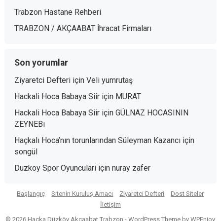
Trabzon Hastane Rehberi
TRABZON / AKÇAABAT İhracat Firmaları
Son yorumlar
Ziyaretci Defteri
için
Veli yumrutaş
Hackali Hoca Babaya Siir
için
MURAT
Hackali Hoca Babaya Siir
için
GÜLNAZ HOCASININ
ZEYNEBı
Haçkalı Hoca’nın torunlarından Süleyman Kazancı
için
songül
Duzkoy Spor Oyunculari
için
nuray zafer
Başlangıç
Sitenin Kuruluş Amacı
Ziyaretci Defteri
Dost Siteler
İletişim
© 2026 Haçka Düzköy Akçaabat Trabzon -
WordPress Theme
by
WPEnjoy