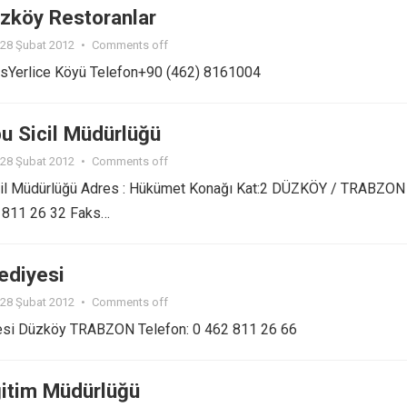
zköy Restoranlar
28 Şubat 2012
•
Comments off
sYerlice Köyü Telefon+90 (462) 8161004
u Sicil Müdürlüğü
28 Şubat 2012
•
Comments off
il Müdürlüğü Adres : Hükümet Konağı Kat:2 DÜZKÖY / TRABZON
) 811 26 32 Faks…
ediyesi
28 Şubat 2012
•
Comments off
esi Düzköy TRABZON Telefon: 0 462 811 26 66
Eğitim Müdürlüğü