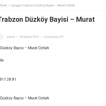
hberi
İpragaz Trabzon Düzköy Bayisi – Murat Öztürk
Trabzon Düzköy Bayisi – Murat
i
admin
•
28 Şubat 2012
•
Comments off
 Düzköy Bayisi – Murat Öztürk
lle
 811 28 81
 Düzköy Bayisi – Murat Öztürk