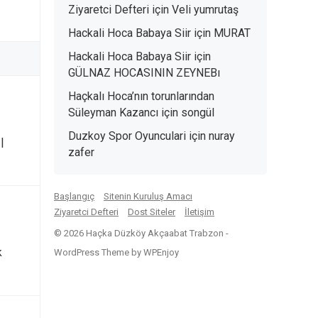
Ziyaretci Defteri
için
Veli yumrutaş
Hackali Hoca Babaya Siir
için
MURAT
Hackali Hoca Babaya Siir
için
GÜLNAZ HOCASININ ZEYNEBı
Haçkalı Hoca’nın torunlarından
Süleyman Kazancı
için
songül
Duzkoy Spor Oyunculari
için
nuray
|
zafer
Başlangıç
Sitenin Kuruluş Amacı
Ziyaretci Defteri
Dost Siteler
İletişim
© 2026 Haçka Düzköy Akçaabat Trabzon -
k
WordPress Theme
by
WPEnjoy