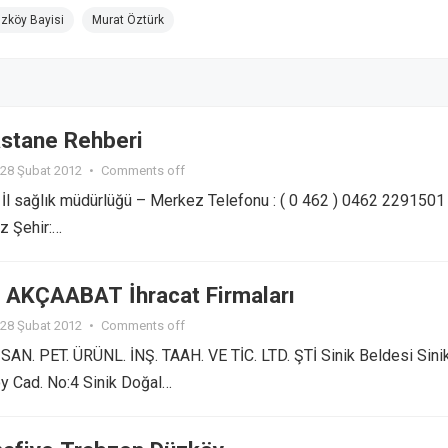
zköy Bayisi
Murat Öztürk
stane Rehberi
28 Şubat 2012
•
Comments off
l sağlık müdürlüğü – Merkez Telefonu : ( 0 462 ) 0462 2291501 
z Şehir:…
AKÇAABAT İhracat Firmaları
28 Şubat 2012
•
Comments off
N. PET. ÜRÜNL. İNŞ. TAAH. VE TİC. LTD. ŞTİ Sinik Beldesi Sini
y Cad. No:4 Sinik Doğal…