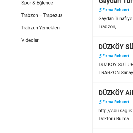
Gaydan Tuh
Spor & Eğlence
@Firma Rehberi
Trabzon – Trapezus
Gaydan Tuhafiye
Trabzon,
Trabzon Yemekleri
Videolar
DÜZKÖY SÜ
@Firma Rehberi
DÜZKÖY SÜT ÜR
TRABZON Sanayi 
DÜZKÖY Ail
@Firma Rehberi
http://sbu.sagli
Doktoru Bulma