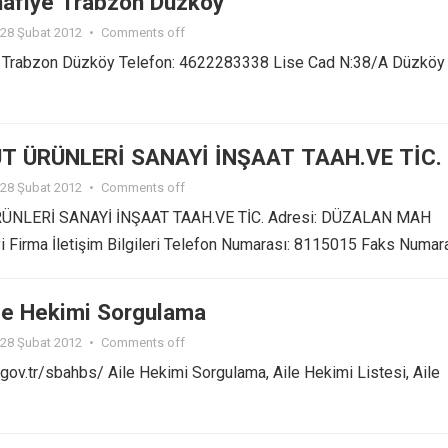
afiye Trabzon Düzköy
28 Şubat 2012
•
Comments off
 Trabzon Düzköy Telefon: 4622283338 Lise Cad N:38/A Düzköy
T ÜRÜNLERİ SANAYİ İNŞAAT TAAH.VE TİC.
28 Şubat 2012
•
Comments off
ÜNLERİ SANAYİ İNŞAAT TAAH.VE TİC. Adresi: DÜZALAN MAH
Firma İletişim Bilgileri Telefon Numarası: 8115015 Faks Numar
e Hekimi Sorgulama
28 Şubat 2012
•
Comments off
k.gov.tr/sbahbs/ Aile Hekimi Sorgulama, Aile Hekimi Listesi, Aile