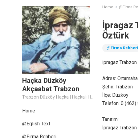
Home
@Firma Re
İpragaz 
Öztürk
@Firma Rehber
İpragaz Trabzon
Adres: Ortamaha
Haçka Düzköy
Şehir: Trabzon
Akçaabat Trabzon
İlçe: Düzköy
Trabzon Düzköy Haçka | Haçkalı Hoca Baba
Telefon: 0 (462)
Home
Tanıtım:
@Eglish Text
İpragaz Trabzon
@Firma Rehberi