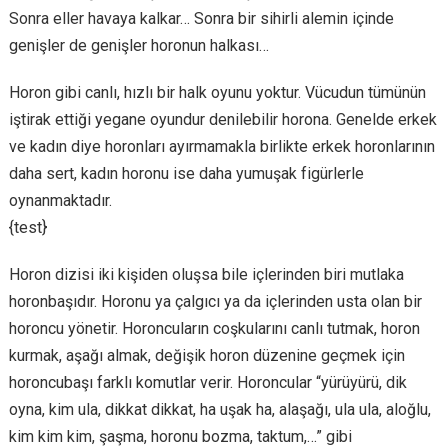
Sonra eller havaya kalkar… Sonra bir sihirli alemin içinde
genişler de genişler horonun halkası…
Horon gibi canlı, hızlı bir halk oyunu yoktur. Vücudun tümünün
iştirak ettiği yegane oyundur denilebilir horona. Genelde erkek
ve kadın diye horonları ayırmamakla birlikte erkek horonlarının
daha sert, kadın horonu ise daha yumuşak figürlerle
oynanmaktadır.
{test}
Horon dizisi iki kişiden oluşsa bile içlerinden biri mutlaka
horonbaşıdır. Horonu ya çalgıcı ya da içlerinden usta olan bir
horoncu yönetir. Horoncuların coşkularını canlı tutmak, horon
kurmak, aşağı almak, değişik horon düzenine geçmek için
horoncubaşı farklı komutlar verir. Horoncular “yürüyürü, dik
oyna, kim ula, dikkat dikkat, ha uşak ha, alaşağı, ula ula, aloğlu,
kim kim kim, şaşma, horonu bozma, taktum,…” gibi