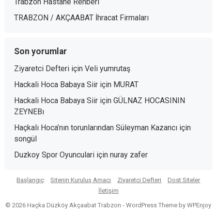
Trabzon Hastane Rehberi
TRABZON / AKÇAABAT İhracat Firmaları
Son yorumlar
Ziyaretci Defteri
için
Veli yumrutaş
Hackali Hoca Babaya Siir
için
MURAT
Hackali Hoca Babaya Siir
için
GÜLNAZ HOCASININ
ZEYNEBı
Haçkalı Hoca’nın torunlarından Süleyman Kazancı
için
songül
Duzkoy Spor Oyunculari
için
nuray zafer
Başlangıç
Sitenin Kuruluş Amacı
Ziyaretci Defteri
Dost Siteler
İletişim
© 2026 Haçka Düzköy Akçaabat Trabzon -
WordPress Theme
by
WPEnjoy