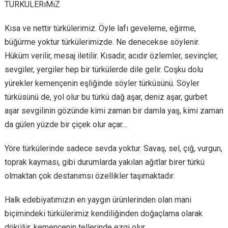
TÜRKÜLERıMıZ
Kısa ve nettir türkülerimiz. Öyle lafı geveleme, eğirme,
büğürme yoktur türkülerimizde. Ne denecekse söylenir.
Hüküm verilir, mesaj iletilir. Kısadır, acıdır özlemler, sevinçler,
sevgiler, yergiler hep bir türkülerde dile gelir. Coşku dolu
yürekler kemençenin eşliğinde söyler türküsünü. Söyler
türküsünü de, yol olur bu türkü dağ aşar, deniz aşar, gurbet
aşar sevgilinin gözünde kimi zaman bir damla yaş, kimi zaman
da gülen yüzde bir çiçek olur açar…
Yöre türkülerinde sadece sevda yoktur. Savaş, sel, çığ, vurgun,
toprak kayması, gibi durumlarda yakılan ağıtlar birer türkü
olmaktan çok destanımsı özellikler taşımaktadır.
Halk edebiyatımızın en yaygın ürünlerinden olan mani
biçimindeki türkülerimiz kendiliğinden doğaçlama olarak
dökülür, kemençenin tellerinde ezgi olur.