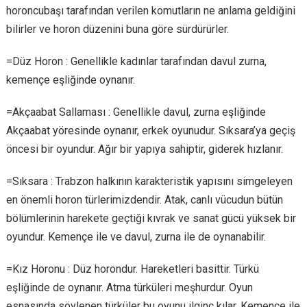
horoncubaşı tarafından verilen komutların ne anlama geldiğini
bilirler ve horon düzenini buna göre sürdürürler.
=Düz Horon : Genellikle kadınlar tarafından davul zurna,
kemençe eşliğinde oynanır.
=Akçaabat Sallaması : Genellikle davul, zurna eşliğinde
Akçaabat yöresinde oynanır, erkek oyunudur. Sıksara’ya geçiş
öncesi bir oyundur. Ağır bir yapıya sahiptir, giderek hızlanır.
=Sıksara : Trabzon halkının karakteristik yapısını simgeleyen
en önemli horon türlerimizdendir. Atak, canlı vücudun bütün
bölümlerinin harekete geçtiği kıvrak ve sanat gücü yüksek bir
oyundur. Kemençe ile ve davul, zurna ile de oynanabilir.
=Kız Horonu : Düz horondur. Hareketleri basittir. Türkü
eşliğinde de oynanır. Atma türküleri meşhurdur. Oyun
esnasında söylenen türküler bu oyunu ilginç kılar. Kemençe ile