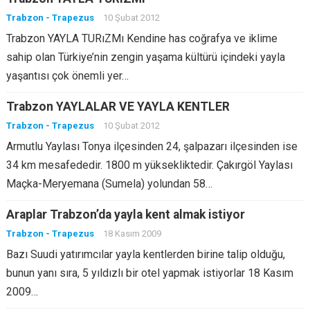
Trabzon - Trapezus
10 Şubat 2012
Trabzon YAYLA TURıZMı Kendine has coğrafya ve iklime
sahip olan Türkiye’nin zengin yaşama kültürü içindeki yayla
yaşantısı çok önemli yer…
Trabzon YAYLALAR VE YAYLA KENTLER
Trabzon - Trapezus
10 Şubat 2012
Armutlu Yaylası Tonya ilçesinden 24, şalpazarı ilçesinden ise
34 km mesafededir. 1800 m yüksekliktedir. Çakırgöl Yaylası
Maçka-Meryemana (Sumela) yolundan 58…
Araplar Trabzon’da yayla kent almak istiyor
Trabzon - Trapezus
18 Kasım 2009
Bazı Suudi yatırımcılar yayla kentlerden birine talip olduğu,
bunun yanı sıra, 5 yıldızlı bir otel yapmak istiyorlar 18 Kasım
2009…