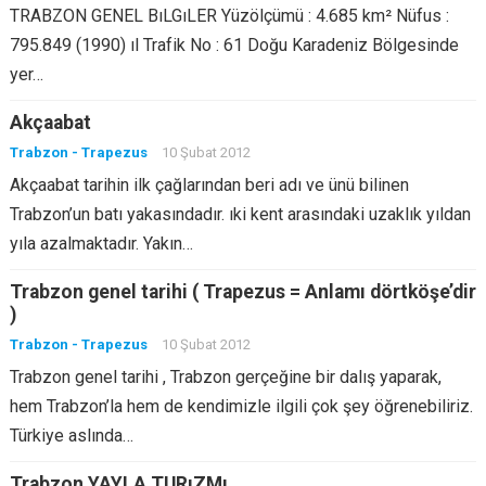
TRABZON GENEL BıLGıLER Yüzölçümü : 4.685 km² Nüfus :
795.849 (1990) ıl Trafik No : 61 Doğu Karadeniz Bölgesinde
yer…
Akçaabat
Trabzon - Trapezus
10 Şubat 2012
Akçaabat tarihin ilk çağlarından beri adı ve ünü bilinen
Trabzon’un batı yakasındadır. ıki kent arasındaki uzaklık yıldan
yıla azalmaktadır. Yakın…
Trabzon genel tarihi ( Trapezus = Anlamı dörtköşe’dir
)
Trabzon - Trapezus
10 Şubat 2012
Trabzon genel tarihi , Trabzon gerçeğine bir dalış yaparak,
hem Trabzon’la hem de kendimizle ilgili çok şey öğrenebiliriz.
Türkiye aslında…
Trabzon YAYLA TURıZMı