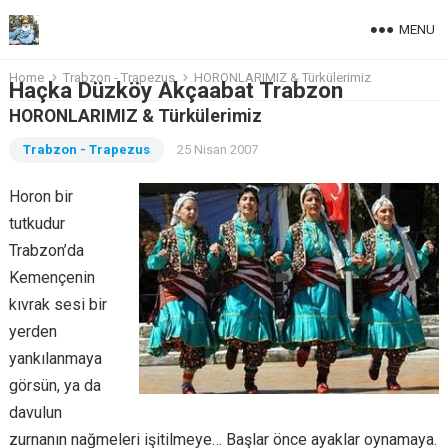
MENU
Home
Trabzon - Trapezus
HORONLARIMIZ & Türkülerimiz
Haçka Düzköy Akçaabat Trabzon
HORONLARIMIZ & Türkülerimiz
Trabzon - Trapezus
25 Nisan 2007
Horon bir
tutkudur
Trabzon’da
Kemençenin
kıvrak sesi bir
yerden
yankılanmaya
görsün, ya da
davulun
zurnanın nağmeleri işitilmeye… Başlar önce ayaklar oynamaya.