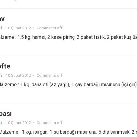
av
i
10 Şubat 2012
•
Comments off
zeme : 1.5 kg. hamsi, 2 kase pirinç, 2 paket fıstık, 2 paket kuş 
öfte
i
10 Şubat 2012
•
Comments off
lzeme : 1 kg. dana eti (az yağlı), 1 çay bardağı mısır unu (içi çin)
bası
i
10 Şubat 2012
•
Comments off
alzeme : 1 kg. ısırgan, 1 su bardağı mısır unu, 5 diş sarımsak, 2