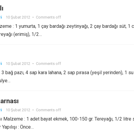
lı
i
10 Şubat 2012
•
Comments off
lzeme : 1 yumurta, 1 çay bardağı zeytinyağı, 2 çay bardağı süt, 1 
eyağı (erimiş), 1/2…
i
10 Şubat 2012
•
Comments off
3 bağ pazı, 4 sap kara lahana, 2 sap pırasa (yeşil yerinden), 1 su
ulye…
arnası
i
10 Şubat 2012
•
Comments off
Malzeme : 1 adet bayat ekmek, 100-150 gr. Tereyağı, 1/2 litre 
 Yapılışı : Önce…