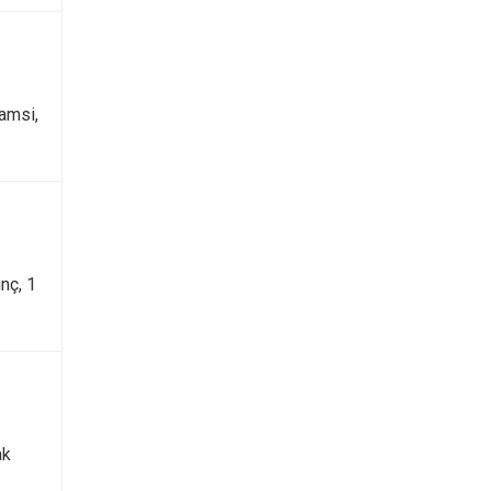
amsi,
nç, 1
ak