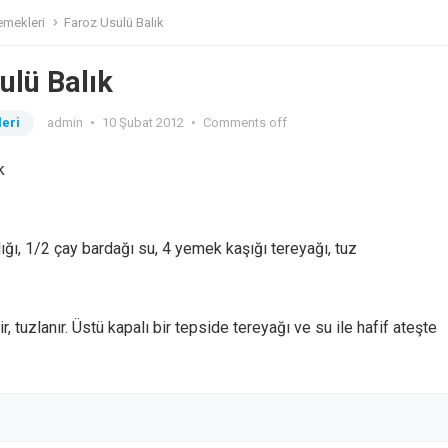
emekleri
Faroz Usulü Balık
ulü Balık
eri
admin
•
10 Şubat 2012
•
Comments off
k
ığı, 1/2 çay bardağı su, 4 yemek kaşığı tereyağı, tuz
r, tuzlanır. Üstü kapalı bir tepside tereyağı ve su ile hafif ateşte