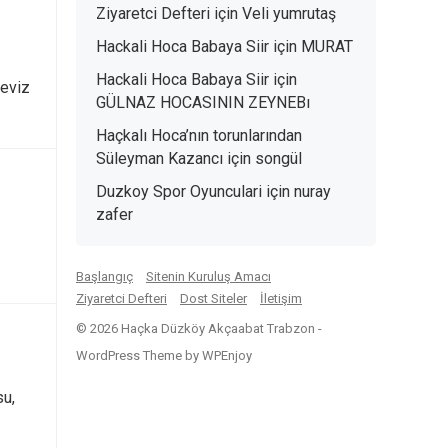
Ziyaretci Defteri
için
Veli yumrutaş
Hackali Hoca Babaya Siir
için
MURAT
Hackali Hoca Babaya Siir
için
ceviz
GÜLNAZ HOCASININ ZEYNEBı
Haçkalı Hoca’nın torunlarından
Süleyman Kazancı
için
songül
Duzkoy Spor Oyunculari
için
nuray
zafer
Başlangıç
Sitenin Kuruluş Amacı
Ziyaretci Defteri
Dost Siteler
İletişim
© 2026 Haçka Düzköy Akçaabat Trabzon -
WordPress Theme
by
WPEnjoy
su,