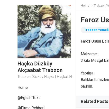
Home
Trabzon Y
Faroz Us
Trabzon Yemekl
Faroz Usulü Balı
Malzeme :
3 kilo Mezgit bal
Haçka Düzköy
Akçaabat Trabzon
Yapılışı :
Trabzon Düzköy Haçka | Haçkalı Hoca Baba
Balıklar temizleni
pişirilir.
Home
@Eglish Text
Related Posts
@Firma Rehberi