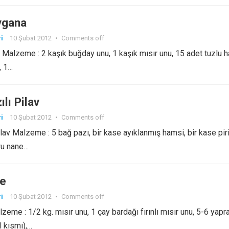
ygana
i
10 Şubat 2012
•
Comments off
Malzeme : 2 kaşık buğday unu, 1 kaşık mısır unu, 15 adet tuzlu h
, 1…
lı Pilav
i
10 Şubat 2012
•
Comments off
lav Malzeme : 5 bağ pazı, bir kase ayıklanmış hamsi, bir kase piri
ru nane…
de
i
10 Şubat 2012
•
Comments off
eme : 1/2 kg. mısır unu, 1 çay bardağı fırınlı mısır unu, 5-6 yapr
l kısmı),…