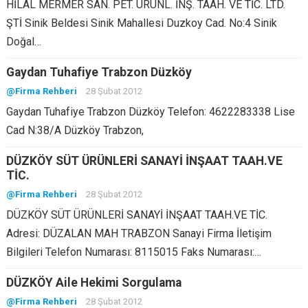
HİLAL MERMER SAN. PET. ÜRÜNL. İNŞ. TAAH. VE TİC. LTD.
ŞTİ Sinik Beldesi Sinik Mahallesi Duzkoy Cad. No:4 Sinik
Doğal…
Gaydan Tuhafiye Trabzon Düzköy
@Firma Rehberi
28 Şubat 2012
Gaydan Tuhafiye Trabzon Düzköy Telefon: 4622283338 Lise
Cad N:38/A Düzköy Trabzon,
DÜZKÖY SÜT ÜRÜNLERİ SANAYİ İNŞAAT TAAH.VE
TİC.
@Firma Rehberi
28 Şubat 2012
DÜZKÖY SÜT ÜRÜNLERİ SANAYİ İNŞAAT TAAH.VE TİC.
Adresi: DÜZALAN MAH TRABZON Sanayi Firma İletişim
Bilgileri Telefon Numarası: 8115015 Faks Numarası:…
DÜZKÖY Aile Hekimi Sorgulama
@Firma Rehberi
28 Şubat 2012