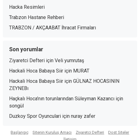
Hacka Resimleri
Trabzon Hastane Rehberi
TRABZON / AKÇAABAT İhracat Firmaları
Son yorumlar
Ziyaretci Defteri
için
Veli yumrutaş
Hackali Hoca Babaya Siir
için
MURAT
Hackali Hoca Babaya Siir
için
GÜLNAZ HOCASININ
ZEYNEBı
Haçkalı Hoca’nın torunlarından Süleyman Kazancı
için
songül
Duzkoy Spor Oyunculari
için
nuray zafer
Başlangıç
Sitenin Kuruluş Amacı
Ziyaretci Defteri
Dost Siteler
İletişim