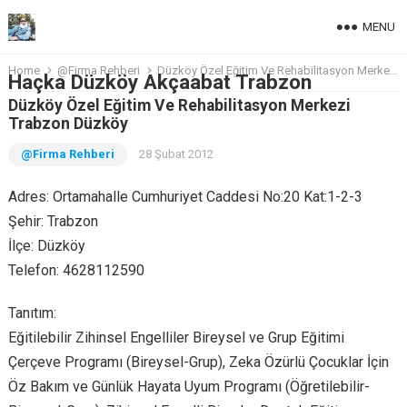
MENU
Home
@Firma Rehberi
Düzköy Özel Eğitim Ve Rehabilitasyon Merkezi Trabzon Düzköy
Haçka Düzköy Akçaabat Trabzon
Düzköy Özel Eğitim Ve Rehabilitasyon Merkezi
Trabzon Düzköy
@Firma Rehberi
28 Şubat 2012
Adres: Ortamahalle Cumhuriyet Caddesi No:20 Kat:1-2-3
Şehir: Trabzon
İlçe: Düzköy
Telefon: 4628112590
Tanıtım:
Eğitilebilir Zihinsel Engelliler Bireysel ve Grup Eğitimi
Çerçeve Programı (Bireysel-Grup), Zeka Özürlü Çocuklar İçin
Öz Bakım ve Günlük Hayata Uyum Programı (Öğretilebilir-